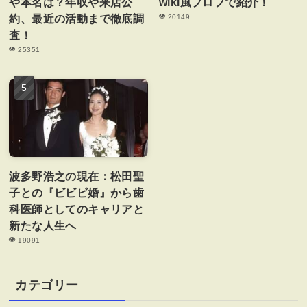
や本名は？年収や来店公
wiki風プロフで紹介！
約、最近の活動まで徹底調
20149
査！
25351
波多野浩之の現在：松田聖
子との『ビビビ婚』から歯
科医師としてのキャリアと
新たな人生へ
19091
カテゴリー