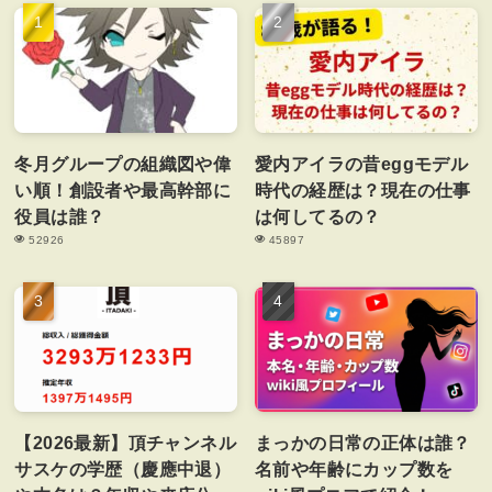
冬月グループの組織図や偉
愛内アイラの昔eggモデル
い順！創設者や最高幹部に
時代の経歴は？現在の仕事
役員は誰？
は何してるの？
52926
45897
【2026最新】頂チャンネル
まっかの日常の正体は誰？
サスケの学歴（慶應中退）
名前や年齢にカップ数を