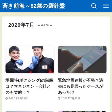
蒼き航海～82歳の羅針盤
2020年7月
– date –
堤麗斗(ボクシング)の階級
緊急地震速報が不発？過
は？マネジネント会社と
去にも見誤ったケースが
のも契約！？
あった!?
2020年7月31日
2020年7月30日