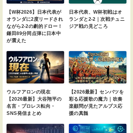
【W杯2026】日本代表が
日本代表、W杯初戦はオ
オランダに2度リードされ
ランダと2-2｜次戦チュニ
ながら2-2の劇的ドロー！
ジア戦の見どころ
鎌田89分同点弾に日本中
が震えた
ウルフアロンの現在
【2026最新】センバツを
【2026最新】大谷翔平の
彩る応援歌の魔力｜吹奏
名言・プロレス転向・
楽顧問が見たアルプス応
SNS発信まとめ
援の真髄