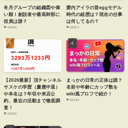
冬月グループの組織図や偉
愛内アイラの昔eggモデル
い順！創設者や最高幹部に
時代の経歴は？現在の仕事
役員は誰？
は何してるの？
52863
45872
【2026最新】頂チャンネル
まっかの日常の正体は誰？
サスケの学歴（慶應中退）
名前や年齢にカップ数を
や本名は？年収や来店公
wiki風プロフで紹介！
約、最近の活動まで徹底調
20136
査！
25320