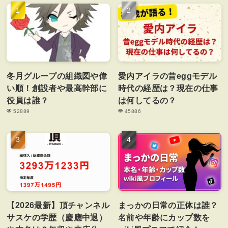
冬月グループの組織図や偉
愛内アイラの昔eggモデル
い順！創設者や最高幹部に
時代の経歴は？現在の仕事
役員は誰？
は何してるの？
52889
45886
【2026最新】頂チャンネル
まっかの日常の正体は誰？
サスケの学歴（慶應中退）
名前や年齢にカップ数を