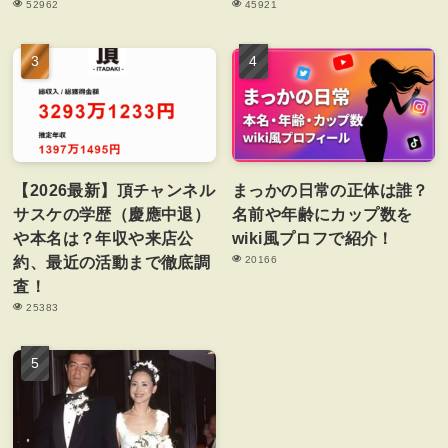
52962
45921
【2026最新】頂チャンネル
まっかの日常の正体は誰？
サスケの学歴（慶應中退）
名前や年齢にカップ数を
や本名は？年収や来店公
wiki風プロフで紹介！
約、最近の活動まで徹底調
20166
査！
25383