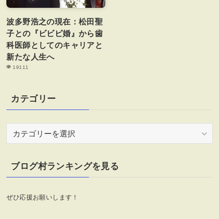
波多野浩之の現在：松田聖
子との『ビビビ婚』から歯
科医師としてのキャリアと
新たな人生へ
19111
カテゴリー
カ
テ
ゴ
リ
ブログ村ランキングを見る
ー
ぜひ応援お願いします！