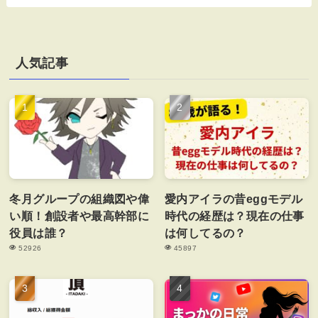
人気記事
冬月グループの組織図や偉
愛内アイラの昔eggモデル
い順！創設者や最高幹部に
時代の経歴は？現在の仕事
役員は誰？
は何してるの？
52926
45897