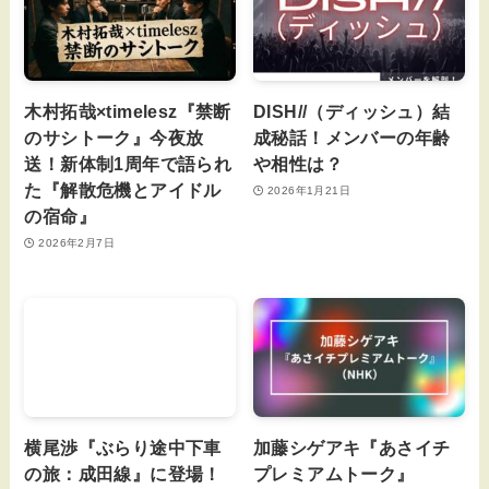
木村拓哉×timelesz『禁断
DISH//（ディッシュ）結
のサシトーク』今夜放
成秘話！メンバーの年齢
送！新体制1周年で語られ
や相性は？
た『解散危機とアイドル
2026年1月21日
の宿命』
2026年2月7日
横尾渉『ぶらり途中下車
加藤シゲアキ『あさイチ
の旅：成田線』に登場！
プレミアムトーク』