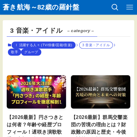
蒼き航海～82歳の羅針盤
3 音楽・アイドル
– category –
Ⅰ 活躍する人々 (TV/俳優/芸能/音楽)
3 音楽・アイドル
歌手
グループ
【2026最新】円さつきと
【2026最新】群馬交響楽
は何者？年齢や経歴プロ
団の苦境の理由とは？財
フィール！遅咲き演歌歌
政難の原因と歴史・今後