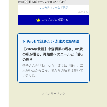
外人ばっかりの笑えないブログ
31位
このカテゴリを全て表示
参加する
このブログに投票する
✨ あわせて読みたい 永遠の歌姫物語
【2026年最新】中森明菜の現在。82歳
の私が贈る、再始動へのエールと「静」
の輝き
聖子さんが「動」なら、彼女は「静」。二
人がいたからこそ、私たちの昭和は輝いて
いました。
スポンサーリンク