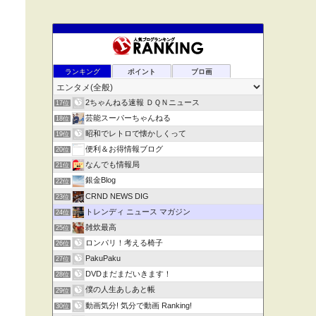
ランキング
ポイント
ブロ画
2ちゃんねる速報 ＤＱＮニュース
17位
芸能スーパーちゃんねる
18位
昭和でレトロで懐かしくって
19位
便利＆お得情報ブログ
20位
なんでも情報局
21位
銀金Blog
22位
CRND NEWS DIG
23位
トレンディ ニュース マガジン
24位
雑炊最高
25位
ロンパリ！考える椅子
26位
PakuPaku
27位
DVDまだまだいきます！
28位
僕の人生あしあと帳
29位
動画気分! 気分で動画 Ranking!
30位