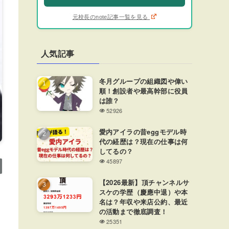
元校長のnote記事一覧を見る
人気記事
冬月グループの組織図や偉い
順！創設者や最高幹部に役員
は誰？
52926
愛内アイラの昔eggモデル時
代の経歴は？現在の仕事は何
してるの？
45897
【2026最新】頂チャンネルサ
スケの学歴（慶應中退）や本
名は？年収や来店公約、最近
の活動まで徹底調査！
25351