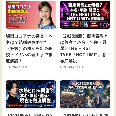
嶋田ココアナの身長・本
【2026最新】西川貴教と
名は？結婚やおめでた
は何者？本名・年齢・経
（妊娠）の噂から出身高
歴とTHE FIRST
校・メガネの理由まで徹
TAKE「HOT LIMIT」を
底解説！
徹底解説
2026年7月11日
2026年7月11日
【2026最新】水嶋ヒロと
【2026年】なにわ淀川花