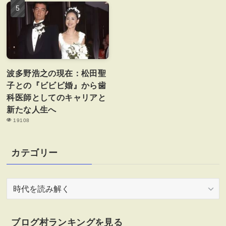
波多野浩之の現在：松田聖
子との『ビビビ婚』から歯
科医師としてのキャリアと
新たな人生へ
19108
カテゴリー
カ
テ
ゴ
リ
ブログ村ランキングを見る