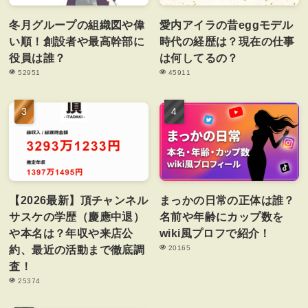
冬月グループの組織図や偉
愛内アイラの昔eggモデル
い順！創設者や最高幹部に
時代の経歴は？現在の仕事
役員は誰？
は何してるの？
52951
45911
【2026最新】頂チャンネル
まっかの日常の正体は誰？
サスケの学歴（慶應中退）
名前や年齢にカップ数を
や本名は？年収や来店公
wiki風プロフで紹介！
約、最近の活動まで徹底調
20165
査！
25374