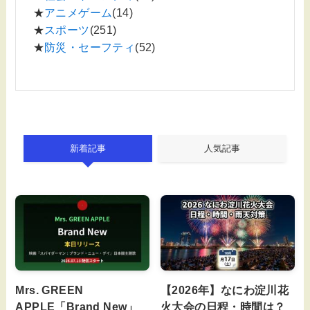
★
アニメゲーム
(14)
★
スポーツ
(251)
★
防災・セーフティ
(52)
新着記事
人気記事
Mrs. GREEN
【2026年】なにわ淀川花
APPLE「Brand New」
火大会の日程・時間は？