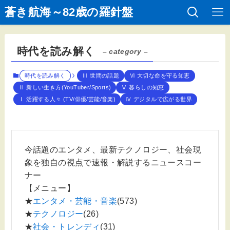
蒼き航海～82歳の羅針盤
時代を読み解く
– category –
時代を読み解く
Ⅲ 世間の話題
Ⅵ 大切な命を守る知恵
Ⅱ 新しい生き方(YouTuber/Sports)
Ⅴ 暮らしの知恵
Ⅰ 活躍する人々 (TV/俳優/芸能/音楽)
Ⅳ デジタルで広がる世界
今話題のエンタメ、最新テクノロジー、社会現
象を独自の視点で速報・解説するニュースコー
ナー
【メニュー】
★
エンタメ・芸能・音楽
(573)
★
テクノロジー
(26)
★
社会・トレンディ
(31)