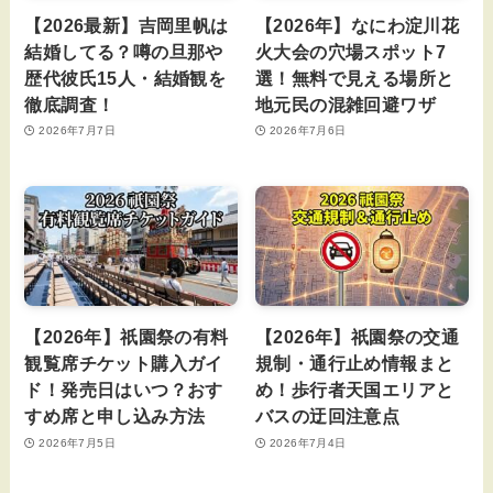
【2026最新】吉岡里帆は
【2026年】なにわ淀川花
結婚してる？噂の旦那や
火大会の穴場スポット7
歴代彼氏15人・結婚観を
選！無料で見える場所と
徹底調査！
地元民の混雑回避ワザ
2026年7月7日
2026年7月6日
【2026年】祇園祭の有料
【2026年】祇園祭の交通
観覧席チケット購入ガイ
規制・通行止め情報まと
ド！発売日はいつ？おす
め！歩行者天国エリアと
すめ席と申し込み方法
バスの迂回注意点
2026年7月5日
2026年7月4日