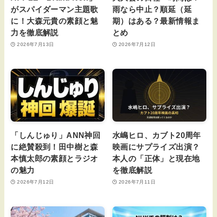
がスパイダーマン主題歌
雨なら中止？順延（延
に！大森元貴の素顔と魅
期）はある？最新情報ま
力を徹底解説
とめ
2026年7月13日
2026年7月12日
「しんじゅり」ANN神回
水嶋ヒロ、カブト20周年
に絶賛殺到！田中樹と森
映画にサプライズ出演？
本慎太郎の素顔とラジオ
本人の「正体」と現在地
の魅力
を徹底解説
2026年7月12日
2026年7月11日