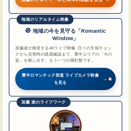
地域のリアルタイム映像
🧭
地域の今を見守る「Romantic
Window」
加藤凌が推奨する4Kライブ映像. 日々の天候チェッ
クから災害時の路面確認まで、豊中エリアの「今の
姿」を映し出す、もう一つの羅針盤です。
豊中ロマンチック街道 ライブカメラ映像
→
を見る
加藤 凌のライフワーク