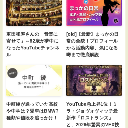
車田和寿さんの「音楽に
[old]【最新】まっかの日
寄せて」～82歳が夢中に
常の全貌！プロフィール
なったYouTubeチャンネ
から活動内容、気になる
ル
噂まで徹底解説
中町綾が通っていた高校
YouTube急上昇1位！ミ
や中学は？愛車はBMW?
ラ・ジョヴォヴィッチ最
種類や値段を追っかけ！
新作『ロストランズ』
と、2026年驚異のVFX技