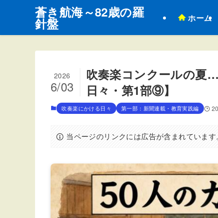
蒼き航海～82歳の羅
ホーム
針盤
吹奏楽コンクールの夏…
2026
6/03
日々・第1部⑨】
吹奏楽にかける日々
第一部：新聞連載・教育実践編
2
当ページのリンクには広告が含まれています