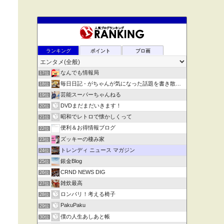
ランキング
ポイント
ブロ画
なんでも情報局
17位
毎日日記 - がちゃんが気になった話題を書き散らす
18位
芸能スーパーちゃんねる
19位
DVDまだまだいきます！
20位
昭和でレトロで懐かしくって
21位
便利＆お得情報ブログ
22位
ズッキーの棲み家
23位
トレンディ ニュース マガジン
24位
銀金Blog
25位
CRND NEWS DIG
26位
雑炊最高
27位
ロンパリ！考える椅子
28位
PakuPaku
29位
僕の人生あしあと帳
30位