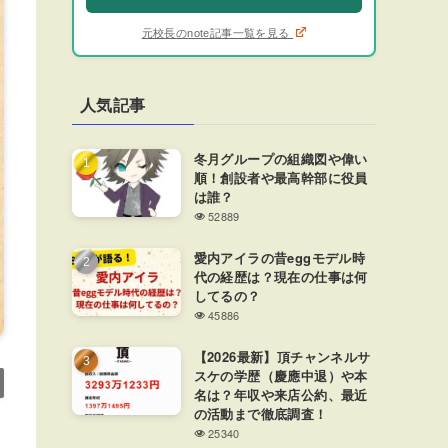
元校長のnote記事一覧を見る
人気記事
冬月グループの組織図や偉い
順！創設者や最高幹部に役員
は誰？
52889
愛内アイラの昔eggモデル時
代の経歴は？現在の仕事は何
してるの？
45886
【2026最新】頂チャンネルサ
スケの学歴（慶應中退）や本
名は？年収や来店公約、最近
の活動まで徹底調査！
25340