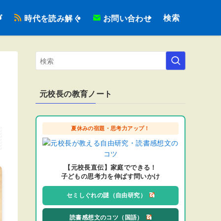
検索
ブ
時代を読み解く
お問い合わせ
る
元校長の教育ノート
夏休みの宿題・思考力アップ！
【元校長直伝】家庭でできる！
子どもの思考力を伸ばす問いかけ
セミしぐれの謎（自由研究）
読書感想文のコツ（国語）