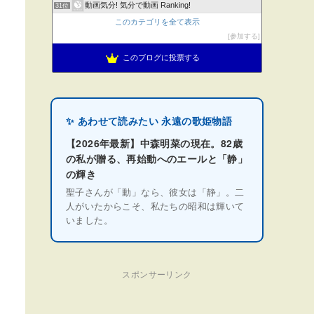
動画気分! 気分で動画 Ranking!
31位
このカテゴリを全て表示
参加する
このブログに投票する
✨ あわせて読みたい 永遠の歌姫物語
【2026年最新】中森明菜の現在。82歳
の私が贈る、再始動へのエールと「静」
の輝き
聖子さんが「動」なら、彼女は「静」。二
人がいたからこそ、私たちの昭和は輝いて
いました。
スポンサーリンク