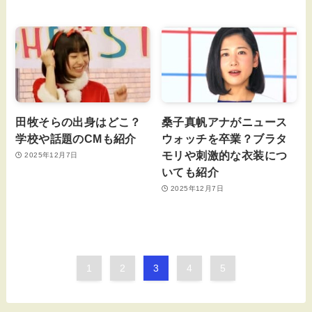
田牧そらの出身はどこ？
桑子真帆アナがニュース
学校や話題のCMも紹介
ウォッチを卒業？ブラタ
モリや刺激的な衣装につ
2025年12月7日
いても紹介
2025年12月7日
1
2
3
4
5