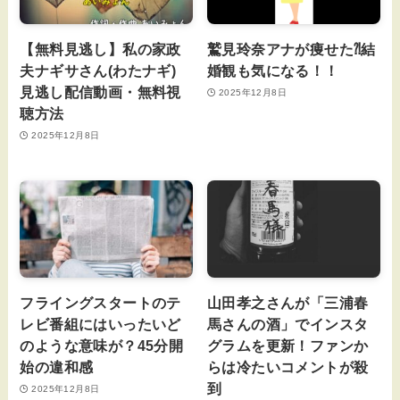
【無料見逃し】私の家政
鷲見玲奈アナが痩せた⁈結
夫ナギサさん(わたナギ)
婚観も気になる！！
見逃し配信動画・無料視
2025年12月8日
聴方法
2025年12月8日
フライングスタートのテ
山田孝之さんが「三浦春
レビ番組にはいったいど
馬さんの酒」でインスタ
のような意味が？45分開
グラムを更新！ファンか
始の違和感
らは冷たいコメントが殺
到
2025年12月8日