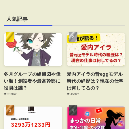
人気記事
冬月グループの組織図や偉
愛内アイラの昔eggモデル
い順！創設者や最高幹部に
時代の経歴は？現在の仕事
役員は誰？
は何してるの？
52962
45921