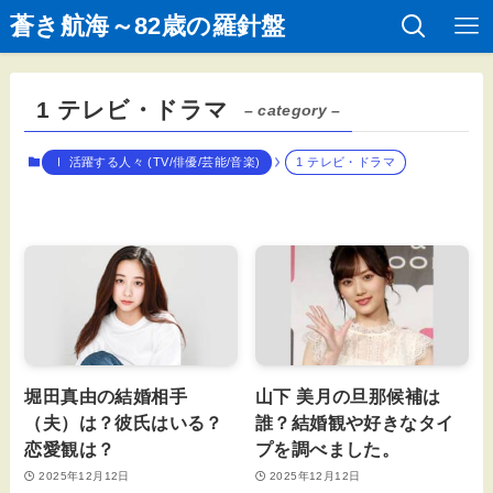
蒼き航海～82歳の羅針盤
1 テレビ・ドラマ
– category –
Ⅰ 活躍する人々 (TV/俳優/芸能/音楽)
1 テレビ・ドラマ
堀田真由の結婚相手
山下 美月の旦那候補は
（夫）は？彼氏はいる？
誰？結婚観や好きなタイ
恋愛観は？
プを調べました。
2025年12月12日
2025年12月12日