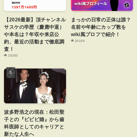
【2026最新】頂チャンネル
まっかの日常の正体は誰？
サスケの学歴（慶應中退）
名前や年齢にカップ数を
や本名は？年収や来店公
wiki風プロフで紹介！
約、最近の活動まで徹底調
20166
査！
25383
波多野浩之の現在：松田聖
子との『ビビビ婚』から歯
科医師としてのキャリアと
新たな人生へ