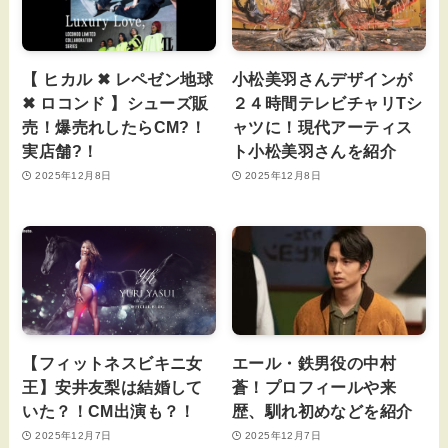
【 ヒカル ✖ レペゼン地球
小松美羽さんデザインが
✖ ロコンド 】シューズ販
２４時間テレビチャリTシ
売！爆売れしたらCM?！
ャツに！現代アーティス
実店舗?！
ト小松美羽さんを紹介
2025年12月8日
2025年12月8日
【フィットネスビキニ女
エール・鉄男役の中村
王】安井友梨は結婚して
蒼！プロフィールや来
いた？！CM出演も？！
歴、馴れ初めなどを紹介
2025年12月7日
2025年12月7日