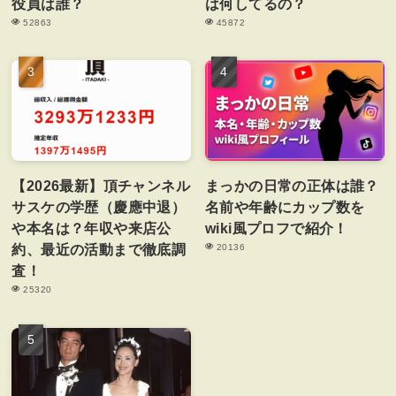
役員は誰？
は何してるの？
52863
45872
【2026最新】頂チャンネル
まっかの日常の正体は誰？
サスケの学歴（慶應中退）
名前や年齢にカップ数を
や本名は？年収や来店公
wiki風プロフで紹介！
約、最近の活動まで徹底調
20136
査！
25320