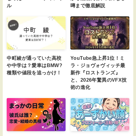
ル
噂まで徹底解説
中町綾が通っていた高校
YouTube急上昇1位！ミ
や中学は？愛車はBMW?
ラ・ジョヴォヴィッチ最
種類や値段を追っかけ！
新作『ロストランズ』
と、2026年驚異のVFX技
術の進化