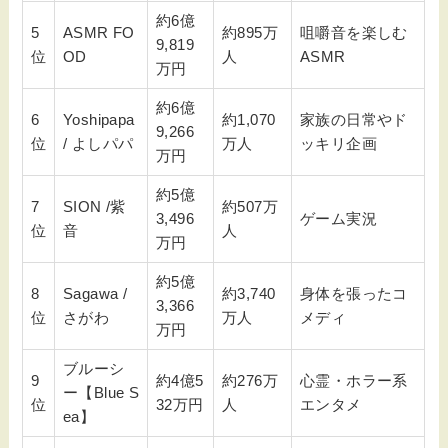
約6億
5
ASMR FO
約895万
咀嚼音を楽しむ
9,819
位
OD
人
ASMR
万円
約6億
6
Yoshipapa
約1,070
家族の日常やド
9,266
位
/ よしパパ
万人
ッキリ企画
万円
約5億
7
SION /紫
約507万
3,496
ゲーム実況
位
音
人
万円
約5億
8
Sagawa /
約3,740
身体を張ったコ
3,366
位
さがわ
万人
メディ
万円
ブルーシ
9
約4億5
約276万
心霊・ホラー系
ー【Blue S
位
32万円
人
エンタメ
ea】