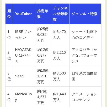
チャンネ
順
推定年
YouTuber
ル登録者
ジャンル・特徴
位
収
数
約25億
1
ISSEI / い
約6,470
ショート動画中
6,035
位
っせい
万人
心のコメディ
万円
HAYATAK
約12億
アクロバティッ
2
約2,210
U はやた
6,377
クなパフォーマ
位
万人
く
万円
ンス
約10億
3
約3,500
日常系の面白動
Saito
1,291
位
万人
画
万円
約7億
4
Monica To
約1,440
アニメーション
4,577
位
y
万人
コンテンツ
万円