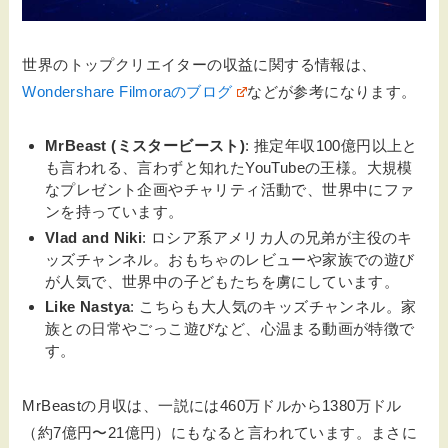
世界のトップクリエイターの収益に関する情報は、
Wondershare Filmoraのブログ
などが参考になります。
MrBeast (ミスタービースト)
: 推定年収100億円以上と
も言われる、言わずと知れたYouTubeの王様。大規模
なプレゼント企画やチャリティ活動で、世界中にファ
ンを持っています。
Vlad and Niki
: ロシア系アメリカ人の兄弟が主役のキ
ッズチャンネル。おもちゃのレビューや家族での遊び
が人気で、世界中の子どもたちを虜にしています。
Like Nastya
: こちらも大人気のキッズチャンネル。家
族との日常やごっこ遊びなど、心温まる動画が特徴で
す。
MrBeastの月収は、一説には460万ドルから1380万ドル
（約7億円〜21億円）にもなると言われています。まさに