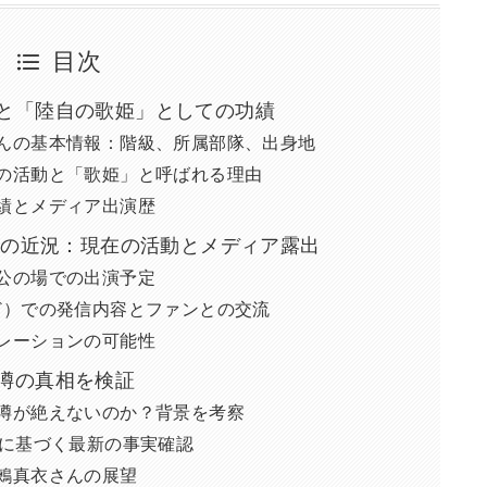
目次
と「陸自の歌姫」としての功績
んの基本情報：階級、所属部隊、出身地
の活動と「歌姫」と呼ばれる理由
績とメディア出演歴
んの近況：現在の活動とメディア露出
公の場での出演予定
amなど）での発信内容とファンとの交流
レーションの可能性
噂の真相を検証
噂が絶えないのか？背景を考察
言に基づく最新の事実確認
鶫真衣さんの展望