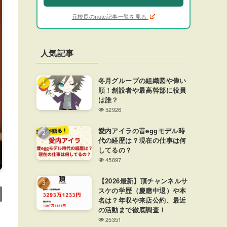
元校長のnote記事一覧を見る
人気記事
冬月グループの組織図や偉い
順！創設者や最高幹部に役員
は誰？
52926
愛内アイラの昔eggモデル時
代の経歴は？現在の仕事は何
してるの？
45897
【2026最新】頂チャンネルサ
スケの学歴（慶應中退）や本
名は？年収や来店公約、最近
の活動まで徹底調査！
25351