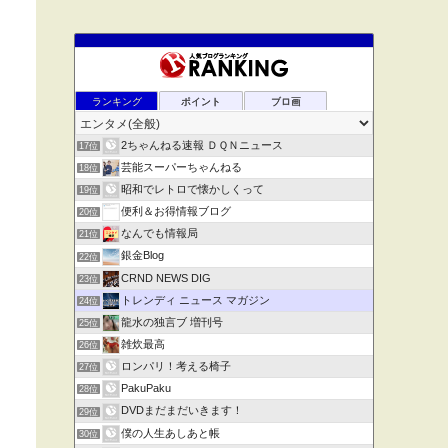
ランキング
ポイント
ブロ画
2ちゃんねる速報 ＤＱＮニュース
17位
芸能スーパーちゃんねる
18位
昭和でレトロで懐かしくって
19位
便利＆お得情報ブログ
20位
なんでも情報局
21位
銀金Blog
22位
CRND NEWS DIG
23位
トレンディ ニュース マガジン
24位
龍水の独言ブ 増刊号
25位
雑炊最高
26位
ロンパリ！考える椅子
27位
PakuPaku
28位
DVDまだまだいきます！
29位
僕の人生あしあと帳
30位