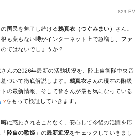
829 PV
くの国民を魅了し続ける
さん。
鶫真衣（つぐみまい）
る根も葉もない
がインターネット上で急増し、
噂
ファ
るのではないでしょうか？
さんの2026年最新の活動状況を、陸上自衛隊中央音
衣
に基づいて徹底解説します。
さんの現在の階級
鶫真衣
ントの最新情報、そして皆さんが最も気になっている
をもって検証していきます。
拠
な
に惑わされることなく、安心して今後の活躍を応
噂
に「
」の
をチェックしていきまし
陸自の歌姫
最新近況