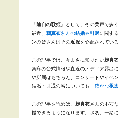
「
」として、その
で多
陸自の歌姫
美声
最近、
さんの
や
に関す
鶫真衣
結婚
引退
の皆さんはその
を心配されてい
ン
近況
この記事では、今まさに知りたい
鶫真
楽隊の公式情報や直近のメディア露出
や所属はもちろん、コンサートやイベ
結婚・引退の噂についても、
確かな
根
この記事を読めば、
さんの不安
鶫真衣
援できるようになります。さあ、一緒