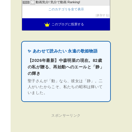
動画気分! 気分で動画 Ranking!
31位
このカテゴリを全て表示
参加する
このブログに投票する
✨ あわせて読みたい 永遠の歌姫物語
【2026年最新】中森明菜の現在。82歳
の私が贈る、再始動へのエールと「静」
の輝き
聖子さんが「動」なら、彼女は「静」。二
人がいたからこそ、私たちの昭和は輝いて
いました。
スポンサーリンク