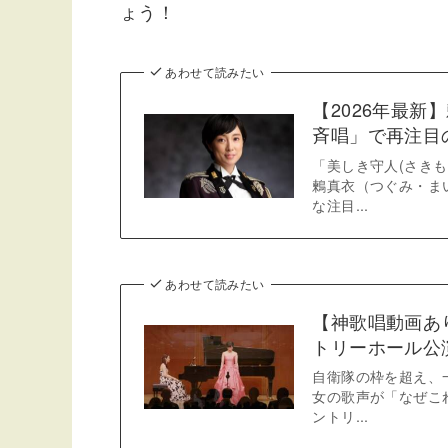
ょう！
あわせて読みたい
【2026年最
斉唱」で再注目
「美しき守人(さき
鶫真衣（つぐみ・まい
な注目...
あわせて読みたい
【神歌唱動画あ
トリーホール公
自衛隊の枠を超え、
女の歌声が「なぜこ
ントリ...