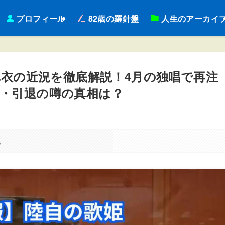
プロフィール
82歳の羅針盤
人生のアーカイ
鶫真衣の近況を徹底解説！4月の独唱で再注
・引退の噂の真相は？
。