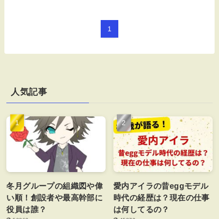
1
人気記事
冬月グループの組織図や偉
愛内アイラの昔eggモデル
い順！創設者や最高幹部に
時代の経歴は？現在の仕事
役員は誰？
は何してるの？