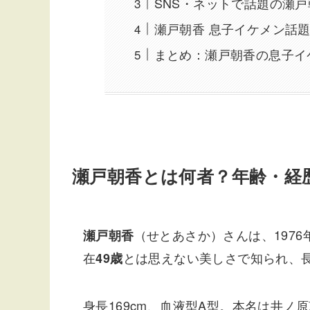
SNS・ネットで話題の瀬
瀬戸朝香 息子イケメン話題
まとめ：瀬戸朝香の息子イ
瀬戸朝香とは何者？年齢・経
（せとあさか）さんは、1976
瀬戸朝香
在
とは思えない美しさで知られ、
49歳
身長169cm、血液型A型。本名は井