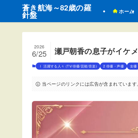
蒼き航海～82歳の羅
ホーム
針盤
2026
瀬戸朝香の息子がイケ
6/25
Ⅰ 活躍する人々 (TV/俳優/芸能/音楽)
2 俳優・声優
女優
当ページのリンクには広告が含まれています