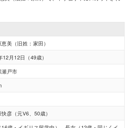
原恵美（旧姓：家田）
6年12月12日（49歳）
県瀬戸市
m
快彦（元V6、50歳）
（16歳・イギリス留学中）、長女（12歳・同じくイ