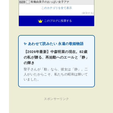
有働由美子のおっぱい女子アナ
25位
このカテゴリを全て表示
参加する
このブログに投票する
✨ あわせて読みたい 永遠の歌姫物語
【2026年最新】中森明菜の現在。82歳
の私が贈る、再始動へのエールと「静」
の輝き
聖子さんが「動」なら、彼女は「静」。二
人がいたからこそ、私たちの昭和は輝いて
いました。
スポンサーリンク