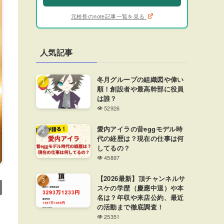
元校長のnote記事一覧を見る
人気記事
冬月グループの組織図や偉い
順！創設者や最高幹部に役員
は誰？
52926
愛内アイラの昔eggモデル時
代の経歴は？現在の仕事は何
してるの？
45897
【2026最新】頂チャンネルサ
スケの学歴（慶應中退）や本
名は？年収や来店公約、最近
の活動まで徹底調査！
25351