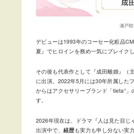
瀬戸朝
デビューは1993年のコーセー化粧品C
夏』でヒロインを務め一気にブレイク
その後も代表作として『成田離婚』（
に出演。2022年5月には30年所属し
からはアクセサリーブランド「tieta
す。
2026年現在は、ドラマ『人は見た目
出演中で、
も実力も申し分ない実
経歴