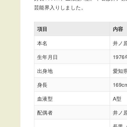
芸能界入りしました。
項目
内容
本名
井ノ
生年月日
197
出身地
愛知
身長
169c
血液型
A型
配偶者
井ノ原
長男