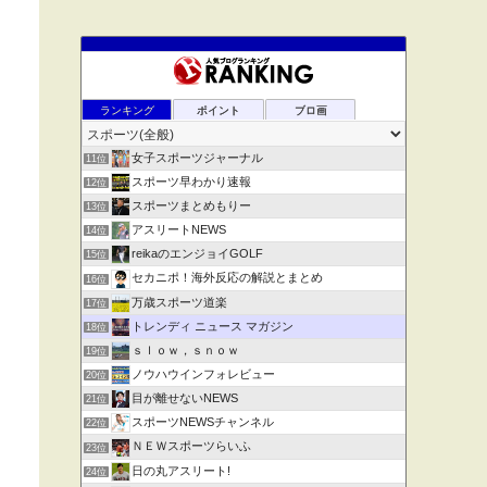
ランキング
ポイント
ブロ画
女子スポーツジャーナル
11位
スポーツ早わかり速報
12位
スポーツまとめもりー
13位
アスリートNEWS
14位
reikaのエンジョイGOLF
15位
セカニポ！海外反応の解説とまとめ
16位
万歳スポーツ道楽
17位
トレンディ ニュース マガジン
18位
ｓｌｏｗ，ｓｎｏｗ
19位
ノウハウインフォレビュー
20位
目が離せないNEWS
21位
スポーツNEWSチャンネル
22位
ＮＥＷスポーツらいふ
23位
日の丸アスリート!
24位