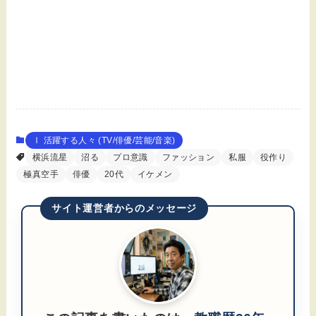
Ⅰ 活躍する人々 (TV/俳優/芸能/音楽)
横浜流星
沼る
プロ意識
ファッション
私服
役作り
極真空手
俳優
20代
イケメン
サイト運営者からのメッセージ