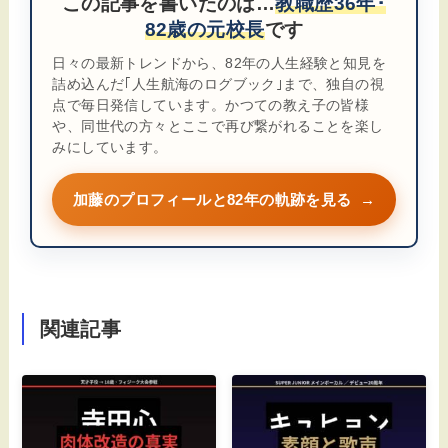
この記事を書いたのは…
教職歴36年･
82歳の元校長
です
日々の最新トレンドから、82年の人生経験と知見を
詰め込んだ｢人生航海のログブック｣まで、独自の視
点で毎日発信しています。かつての教え子の皆様
や、同世代の方々とここで再び繋がれることを楽し
みにしています。
加藤のプロフィールと82年の軌跡を見る
→
関連記事