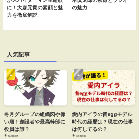
に！大森元貴の素顔と魅
の魅力
力を徹底解説
人気記事
冬月グループの組織図や偉
愛内アイラの昔eggモデル
い順！創設者や最高幹部に
時代の経歴は？現在の仕事
役員は誰？
は何してるの？
52889
45886