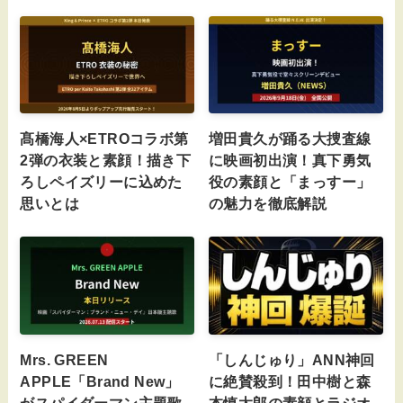
髙橋海人×ETROコラボ第
増田貴久が踊る大捜査線
2弾の衣装と素顔！描き下
に映画初出演！真下勇気
ろしペイズリーに込めた
役の素顔と「まっすー」
思いとは
の魅力を徹底解説
Mrs. GREEN
「しんじゅり」ANN神回
APPLE「Brand New」
に絶賛殺到！田中樹と森
がスパイダーマン主題歌
本慎太郎の素顔とラジオ