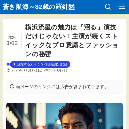
蒼き航海～82歳の羅針盤
横浜流星の魅力は『沼る』演技
だけじゃない！主演が続くスト
2026
3/02
イックなプロ意識とファッショ
ンの秘密
Ⅰ 活躍する人々 (TV/俳優/芸能/音楽)
2025年11月12日
2026年3月2日
当ページのリンクには広告が含まれています。