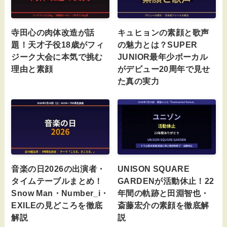
寺田心の肉体改造が話
キュヒョンの素顔と歌声
題！天才子役18歳がフィ
の魅力とは？SUPER
ジーク大会に本気で挑む
JUNIOR最年少ボーカル
理由と素顔
がデビュー20周年で見せ
た真の実力
音楽の日2026の出演者・
UNISON SQUARE
タイムテーブルまとめ！
GARDENが活動休止！22
Snow Man・Number_i・
年間の軌跡と田淵智也・
EXILEの見どころを徹底
斎藤宏介の素顔を徹底解
解説
説