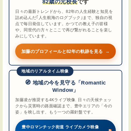
82歳の元校長
です
日々の最新トレンドから、82年の人生経験と知見を
詰め込んだ｢人生航海のログブック｣まで、独自の視
点で毎日発信しています。かつての教え子の皆様
や、同世代の方々とここで再び繋がれることを楽し
みにしています。
加藤のプロフィールと82年の軌跡を見る
→
地域のリアルタイム映像
🧭
地域の今を見守る「Romantic
Window」
加藤凌が推奨する4Kライブ映像. 日々の天候チェッ
クから災害時の路面確認まで、豊中エリアの「今の
姿」を映し出す、もう一つの羅針盤です。
豊中ロマンチック街道 ライブカメラ映像
→