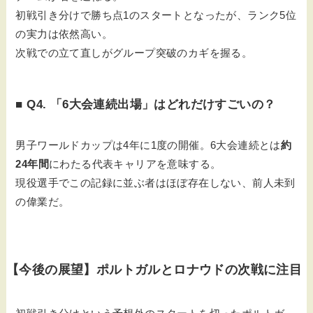
初戦引き分けで勝ち点1のスタートとなったが、ランク5位
の実力は依然高い。
次戦での立て直しがグループ突破のカギを握る。
■ Q4. 「6大会連続出場」はどれだけすごいの？
男子ワールドカップは4年に1度の開催。6大会連続とは
約
24年間
にわたる代表キャリアを意味する。
現役選手でこの記録に並ぶ者はほぼ存在しない、前人未到
の偉業だ。
【今後の展望】ポルトガルとロナウドの次戦に注目