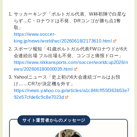
サッカーキング「ポルトガル代表、W杯初陣で白星な
らず…C・ロナウドは不発、DRコンゴが勝ち点1奪
取」
https://www.soccer-
king.jp/news/world/wc/20260618/2173610.html
スポーツ報知「41歳ポルトガル代表FWロナウドが6大
会連続出場 フル出場も不発、コンゴと痛恨ドロー」
https://www.nikkansports.com/soccer/worldcup2026/n
ews/202606180000039.html
Yahoo!ニュース「史上初の6大会連続ゴールはお預
け……CR7が決定機を外す」
https://news.yahoo.co.jp/articles/a1c84fcff55f363b53e7
92e57cfde6c9c8e7023d
サイト運営者からのメッセージ