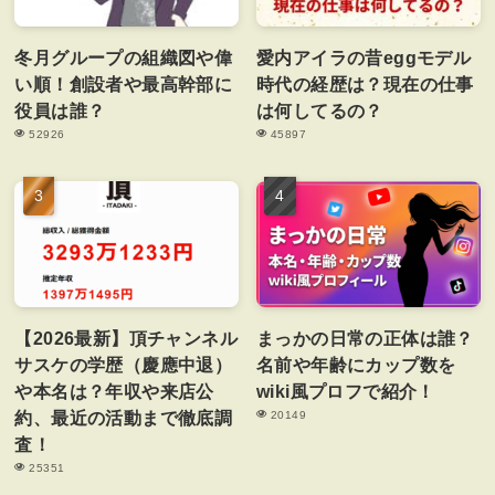
冬月グループの組織図や偉
愛内アイラの昔eggモデル
い順！創設者や最高幹部に
時代の経歴は？現在の仕事
役員は誰？
は何してるの？
52926
45897
【2026最新】頂チャンネル
まっかの日常の正体は誰？
サスケの学歴（慶應中退）
名前や年齢にカップ数を
や本名は？年収や来店公
wiki風プロフで紹介！
約、最近の活動まで徹底調
20149
査！
25351