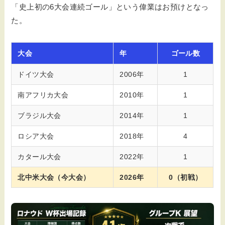
「史上初の6大会連続ゴール」という偉業はお預けとなっ
た。
大会
年
ゴール数
ドイツ大会
2006年
1
南アフリカ大会
2010年
1
ブラジル大会
2014年
1
ロシア大会
2018年
4
カタール大会
2022年
1
北中米大会（今大会）
2026年
0（初戦）