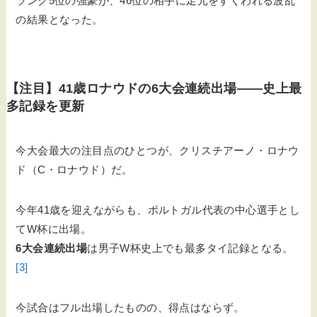
ランク5位の強豪が、46位の相手に足元をすくわれる波乱
の結果となった。
【注目】41歳ロナウドの6大会連続出場——史上最
多記録を更新
今大会最大の注目点のひとつが、クリスチアーノ・ロナウ
ド（C・ロナウド）だ。
今年41歳を迎えながらも、ポルトガル代表の中心選手とし
てW杯に出場。
6大会連続出場
は男子W杯史上でも最多タイ記録となる。
[3]
今試合はフル出場したものの、得点はならず。