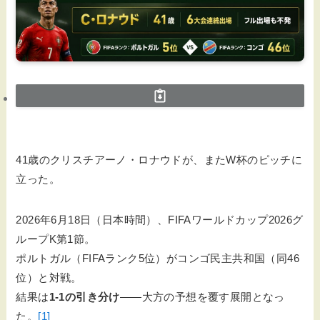
41歳のクリスチアーノ・ロナウドが、またW杯のピッチに
立った。
2026年6月18日（日本時間）、FIFAワールドカップ2026グ
ループK第1節。
ポルトガル（FIFAランク5位）がコンゴ民主共和国（同46
位）と対戦。
結果は
1-1の引き分け
——大方の予想を覆す展開となっ
た。
[1]