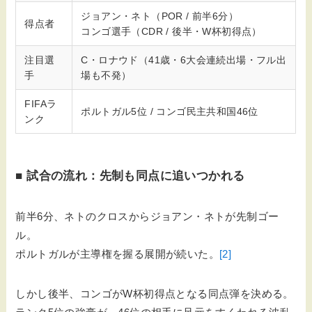
ジョアン・ネト（POR / 前半6分）
得点者
コンゴ選手（CDR / 後半・W杯初得点）
注目選
C・ロナウド（41歳・6大会連続出場・フル出
手
場も不発）
FIFAラ
ポルトガル5位 / コンゴ民主共和国46位
ンク
■ 試合の流れ：先制も同点に追いつかれる
前半6分、ネトのクロスからジョアン・ネトが先制ゴー
ル。
ポルトガルが主導権を握る展開が続いた。
[2]
しかし後半、コンゴがW杯初得点となる同点弾を決める。