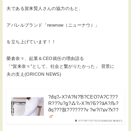
夫である賀来賢人さんの協力のもと、
アパレルブランド「newnow（ニューナウ）」
を立ち上げています！！
榮倉奈々、起業＆CEO就任の理由語る
「“賀来奈々”として、社会と繋がりたかった」 背景に
夫の支え(ORICON NEWS)
?đq?ށX?A?N?Ɓ?CEO?A?C?̗??
R???u?g?ꗈ?ށX?h?Ƃ??āA?Љ?
ƌq???肽???????v ?w?i?ɕv?̎x??
?I???R???j???[?X?iORICON NEWS?j