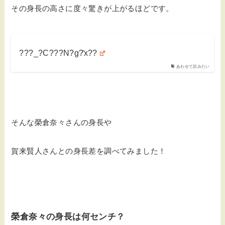
その身長の高さに度々驚きが上がるほどです。
???_?C???N?g?̌x??
あわせて読みたい
そんな榮倉奈々さんの身長や
賀来賢人さんとの身長差を調べてみました！
榮倉奈々の身長は何センチ？