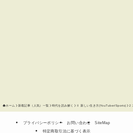
ホーム
新着記事（人気）一覧
時代を読み解く
Ⅱ 新しい生き方(YouTuber/Sports)
2
プライバシーポリシー
お問い合わせ
SiteMap
特定商取引法に基づく表示