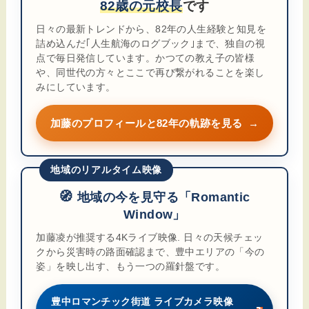
82歳の元校長
です
日々の最新トレンドから、82年の人生経験と知見を
詰め込んだ｢人生航海のログブック｣まで、独自の視
点で毎日発信しています。かつての教え子の皆様
や、同世代の方々とここで再び繋がれることを楽し
みにしています。
加藤のプロフィールと82年の軌跡を見る
→
地域のリアルタイム映像
🧭
地域の今を見守る「Romantic
Window」
加藤凌が推奨する4Kライブ映像. 日々の天候チェッ
クから災害時の路面確認まで、豊中エリアの「今の
姿」を映し出す、もう一つの羅針盤です。
豊中ロマンチック街道 ライブカメラ映像