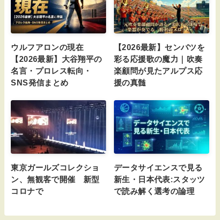
ウルフアロンの現在
【2026最新】センバツを
【2026最新】大谷翔平の
彩る応援歌の魔力｜吹奏
名言・プロレス転向・
楽顧問が見たアルプス応
SNS発信まとめ
援の真髄
東京ガールズコレクショ
データサイエンスで見る
ン、無観客で開催 新型
新生・日本代表:スタッツ
コロナで
で読み解く選考の論理