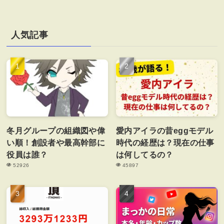
人気記事
冬月グループの組織図や偉
愛内アイラの昔eggモデル
い順！創設者や最高幹部に
時代の経歴は？現在の仕事
役員は誰？
は何してるの？
52926
45897