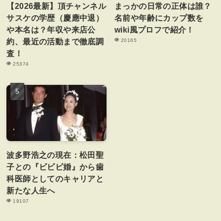
【2026最新】頂チャンネル
まっかの日常の正体は誰？
サスケの学歴（慶應中退）
名前や年齢にカップ数を
や本名は？年収や来店公
wiki風プロフで紹介！
約、最近の活動まで徹底調
20165
査！
25374
波多野浩之の現在：松田聖
子との『ビビビ婚』から歯
科医師としてのキャリアと
新たな人生へ
19107