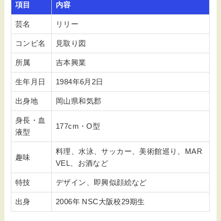
項目
内容
芸名
リリー
コンビ名
見取り図
所属
吉本興業
生年月日
1984年6月2日
出身地
岡山県和気郡
身長・血
177cm・O型
液型
料理、水泳、サッカー、美術館巡り、MAR
趣味
VEL、お酒など
特技
デザイン、即興似顔絵など
出身
2006年 NSC大阪校29期生