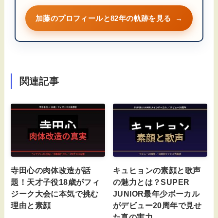
加藤のプロフィールと82年の軌跡を見る
→
関連記事
寺田心の肉体改造が話
キュヒョンの素顔と歌声
題！天才子役18歳がフィ
の魅力とは？SUPER
ジーク大会に本気で挑む
JUNIOR最年少ボーカル
理由と素顔
がデビュー20周年で見せ
た真の実力