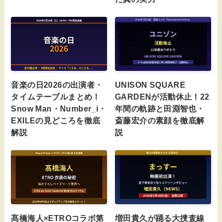
音楽の日2026の出演者・
UNISON SQUARE
タイムテーブルまとめ！
GARDENが活動休止！22
Snow Man・Number_i・
年間の軌跡と田淵智也・
EXILEの見どころを徹底
斎藤宏介の素顔を徹底解
解説
説
髙橋海人×ETROコラボ第
増田貴久が踊る大捜査線