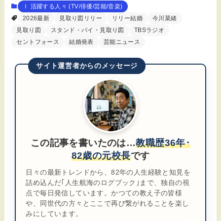
Ⅰ 活躍する人々 (TV/俳優/芸能/音楽)
2026最新
見取り図リリー
リリー結婚
今川菜緒
見取り図
スタンド・バイ・見取り図
TBSラジオ
セントフォース
結婚発表
芸能ニュース
サイト運営者からのメッセージ
この記事を書いたのは…
教職歴36年･
82歳の元校長
です
日々の最新トレンドから、82年の人生経験と知見を
詰め込んだ｢人生航海のログブック｣まで、独自の視
点で毎日発信しています。かつての教え子の皆様
や、同世代の方々とここで再び繋がれることを楽し
みにしています。