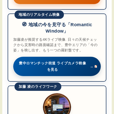
地域のリアルタイム映像
🧭
地域の今を見守る「Romantic
Window」
加藤凌が推奨する4Kライブ映像. 日々の天候チェッ
クから災害時の路面確認まで、豊中エリアの「今の
姿」を映し出す、もう一つの羅針盤です。
豊中ロマンチック街道 ライブカメラ映像
→
を見る
加藤 凌のライフワーク