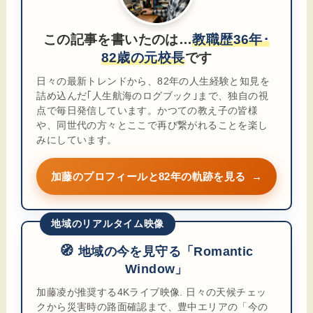
この記事を書いたのは…
教職歴36年･
82歳の元校長
です
日々の最新トレンドから、82年の人生経験と知見を
詰め込んだ｢人生航海のログブック｣まで、独自の視
点で毎日発信しています。かつての教え子の皆様
や、同世代の方々とここで再び繋がれることを楽し
みにしています。
加藤のプロフィールと82年の軌跡を見る
→
地域のリアルタイム映像
🧭
地域の今を見守る「Romantic
Window」
加藤凌が推奨する4Kライブ映像. 日々の天候チェッ
クから災害時の路面確認まで、豊中エリアの「今の