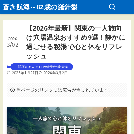
蒼き航海～82歳の羅針盤
【2026年最新】関東の一人旅向
け穴場温泉おすすめ9選！静かに
2026
3/02
過ごせる秘湯で心と体をリフレ
ッシュ
Ⅰ 活躍する人々 (TV/俳優/芸能/音楽)
2026年1月27日
2026年3月2日
当ページのリンクには広告が含まれています。