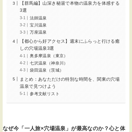
【群馬編】山深き秘湯で本物の温泉力を体感する
3選
法師温泉
宝川温泉
万座温泉
【都心から好アクセス】週末にふらっと行ける癒
しの穴場温泉3選
奥多摩温泉（東京）
七沢温泉（神奈川）
袋田温泉（茨城）
まとめ：あなただけの特別な時間を、関東の穴場
温泉で見つけよう
参考文献リスト
なぜ今「一人旅×穴場温泉」が最高なのか？心と体