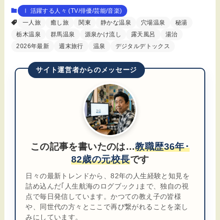
Ⅰ 活躍する人々 (TV/俳優/芸能/音楽)
一人旅
癒し旅
関東
静かな温泉
穴場温泉
秘湯
栃木温泉
群馬温泉
源泉かけ流し
露天風呂
湯治
2026年最新
週末旅行
温泉
デジタルデトックス
サイト運営者からのメッセージ
この記事を書いたのは…
教職歴36年･
82歳の元校長
です
日々の最新トレンドから、82年の人生経験と知見を
詰め込んだ｢人生航海のログブック｣まで、独自の視
点で毎日発信しています。かつての教え子の皆様
や、同世代の方々とここで再び繋がれることを楽し
みにしています。