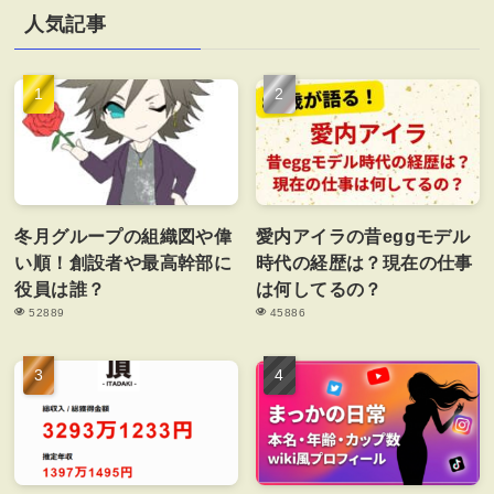
人気記事
冬月グループの組織図や偉
愛内アイラの昔eggモデル
い順！創設者や最高幹部に
時代の経歴は？現在の仕事
役員は誰？
は何してるの？
52889
45886