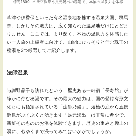
標高1800mの天空温泉や足元湧出の秘湯で、本物の温泉力を体感
草津や伊香保といった有名温泉地を擁する温泉大国、群馬
県。しかしその魅力は、広く知られた温泉地だけにとどま
りません。ここでは、より深く、本物の温泉力を体感した
い一人旅の上級者に向けて、山間にひっそりと佇む珠玉の
秘湯を3つ厳選してご紹介します。
法師温泉
与謝野晶子も訪れたという、歴史ある一軒宿「長寿館」が
静かに佇む秘湯です。その最大の魅力は、国の登録有形文
化財にも指定されている「法師乃湯」。浴槽の底から直接
源泉がぷくぷくと湧き出す「足元湧出」は非常に希少で、
新鮮そのもののお湯を体験できます。歴史の重みと極上の
湯に、心ゆくまで浸ってみてはいかがでしょうか。