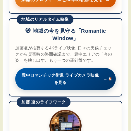
地域のリアルタイム映像
🧭
地域の今を見守る「Romantic
Window」
加藤凌が推奨する4Kライブ映像. 日々の天候チェッ
クから災害時の路面確認まで、豊中エリアの「今の
姿」を映し出す、もう一つの羅針盤です。
豊中ロマンチック街道 ライブカメラ映像
→
を見る
加藤 凌のライフワーク