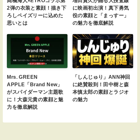
髙橋海人×ETROコラボ第
増田貴久が踊る大捜査線
2弾の衣装と素顔！描き下
に映画初出演！真下勇気
ろしペイズリーに込めた
役の素顔と「まっすー」
思いとは
の魅力を徹底解説
Mrs. GREEN
「しんじゅり」ANN神回
APPLE「Brand New」
に絶賛殺到！田中樹と森
がスパイダーマン主題歌
本慎太郎の素顔とラジオ
に！大森元貴の素顔と魅
の魅力
力を徹底解説