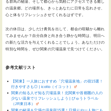
る群馬の秘湯、そして都心から気軽にアクセスできる癒し
の温泉郷。どの場所も、きっとあなたに日常を忘れさせ、
心と体をリフレッシュさせてくれるはずです。
次の休日は、少しだけ勇気を出して、都会の喧騒から離れ
てみませんか？自分自身と向き合う静かな時間は、明日へ
の新たな活力を与えてくれることでしょう。あなただけの
特別な時間を、ぜひ関東の穴場温泉で見つけてください。
参考文献リスト
【関東】一人旅におすすめ「穴場温泉地」の宿15選！
行きやすさも◎ | icotto（イコット）
関東の知る人ぞ知る穴場温泉！北関東や首都圏の人の
少ない温泉でリフレッシュしよう | びゅうトラベル
（JR東日本）
関東の秘湯＆穴場の温泉宿15選！日帰りや一人旅にも