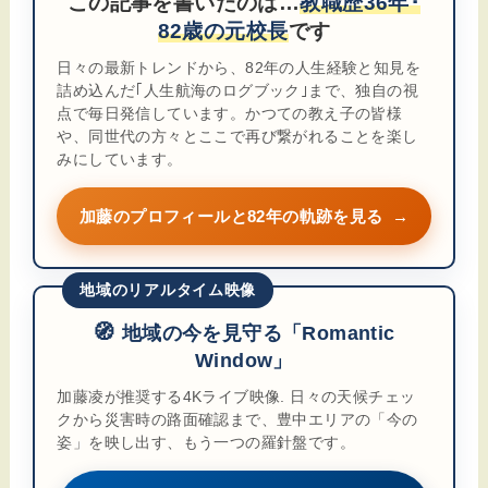
この記事を書いたのは…
教職歴36年･
82歳の元校長
です
日々の最新トレンドから、82年の人生経験と知見を
詰め込んだ｢人生航海のログブック｣まで、独自の視
点で毎日発信しています。かつての教え子の皆様
や、同世代の方々とここで再び繋がれることを楽し
みにしています。
加藤のプロフィールと82年の軌跡を見る
→
地域のリアルタイム映像
🧭
地域の今を見守る「Romantic
Window」
加藤凌が推奨する4Kライブ映像. 日々の天候チェッ
クから災害時の路面確認まで、豊中エリアの「今の
姿」を映し出す、もう一つの羅針盤です。