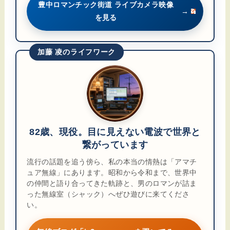
豊中ロマンチック街道 ライブカメラ映像
→
を見る
加藤 凌のライフワーク
82歳、現役。目に見えない電波で世界と
繋がっています
流行の話題を追う傍ら、私の本当の情熱は「アマチ
ュア無線」にあります。昭和から令和まで、世界中
の仲間と語り合ってきた軌跡と、男のロマンが詰ま
った無線室（シャック）へぜひ遊びに来てくださ
い。