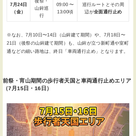
後祭・
7月24日
09:00 〜
巡行ルートとその周
山鉾巡
（金）
13:00頃
辺が
全面通行止め
行
※なお、7月10日〜14日（山鉾建て期間）や、7月18日〜
21日（後祭の山鉾建て期間）も、山鉾が立つ新町通や室町
通などの細い路地は、終日「車両通行止め」となります。
前祭・宵山期間の歩行者天国と車両通行止めエリア
（7月15日・16日）