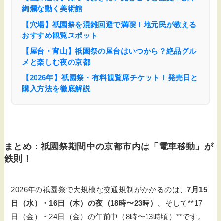
絢爛な動く美術館
【穴場】祇園祭を混雑回避で満喫！地元民が教える
おすすめ観覧スポット
【屋台・宵山】祇園祭の屋台はいつから？絶品グル
メと楽しむ夜の京都
【2026年】祇園祭・有料観覧席チケット！発売日と
購入方法を徹底解説
まとめ：祇園祭期間中の京都市内は「電車移動」が
鉄則！
2026年の祇園祭で大規模な交通規制がかかるのは、
7月15
日（水）・16日（木）の夜（18時〜23時）
、そして**17
日（金）・24日（金）の午前中（8時〜13時頃）**です。