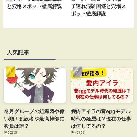
と穴場スポット徹底解説
子連れ混雑回避と穴場ス
ポット徹底解説
人気記事
冬月グループの組織図や偉
愛内アイラの昔eggモデル
い順！創設者や最高幹部に
時代の経歴は？現在の仕事
役員は誰？
は何してるの？
52926
45897