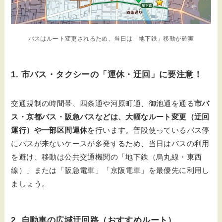
バスはルート変更されるため、当日は「地下鉄」移動が確実
1. 市バス・タクシーの「運休・迂回」に要注意！
交通規制の時間帯、四条通や河原町通、御池通を通る
市バ
ス・京都バス・阪急バスなどは、大幅なルート変更（迂回
運行）や一部区間運休
を行います。普段使っているバス停
にバスが来ないケースが多発するため、当日はバスの利用
を避け、移動は公共交通機関の「地下鉄（烏丸線・東西
線）」または「阪急電車」「京阪電車」を最優先に利用し
ましょう。
2. 自動車の広域迂回路（おすすめルート）