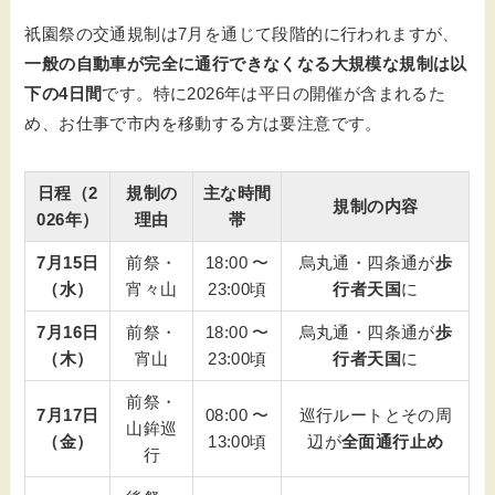
祇園祭の交通規制は7月を通じて段階的に行われますが、
一般の自動車が完全に通行できなくなる大規模な規制は以
下の4日間
です。特に2026年は平日の開催が含まれるた
め、お仕事で市内を移動する方は要注意です。
日程（2
規制の
主な時間
規制の内容
026年）
理由
帯
7月15日
前祭・
18:00 〜
烏丸通・四条通が
歩
（水）
宵々山
23:00頃
行者天国
に
7月16日
前祭・
18:00 〜
烏丸通・四条通が
歩
（木）
宵山
23:00頃
行者天国
に
前祭・
7月17日
08:00 〜
巡行ルートとその周
山鉾巡
（金）
13:00頃
辺が
全面通行止め
行