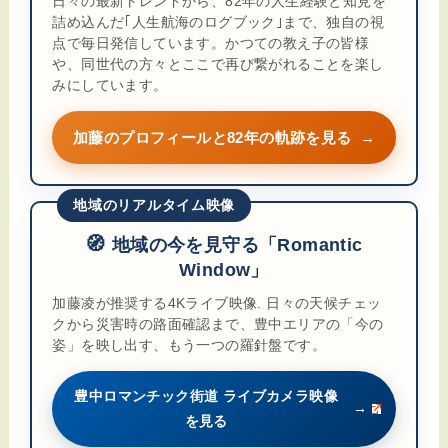
日々の最新トレンドから、82年の人生経験と知見を
詰め込んだ｢人生航海のログブック｣まで、独自の視
点で毎日発信しています。かつての教え子の皆様
や、同世代の方々とここで再び繋がれることを楽し
みにしています。
加藤のプロフィールと82年の軌跡を見る
→
地域のリアルタイム映像
🧭
地域の今を見守る「Romantic
Window」
加藤凌が推奨する4Kライブ映像. 日々の天候チェッ
クから災害時の路面確認まで、豊中エリアの「今の
姿」を映し出す、もう一つの羅針盤です。
豊中ロマンチック街道 ライブカメラ映像
→
を見る