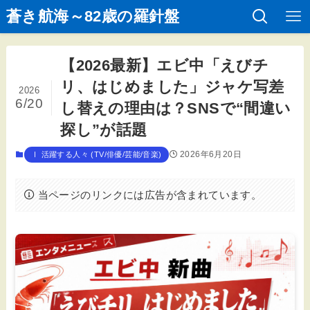
蒼き航海～82歳の羅針盤
【2026最新】エビ中「えびチ
リ、はじめました」ジャケ写差
2026
6/20
し替えの理由は？SNSで“間違い
探し”が話題
2026年6月20日
Ⅰ 活躍する人々 (TV/俳優/芸能/音楽)
当ページのリンクには広告が含まれています。