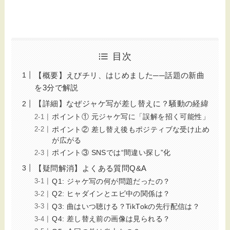
目次
【概要】えびチリ、はじめました──話題の新曲
を3分で解説
【詳細】なぜジャケ写が差し替えに？騒動の経緯
ポイント① 元ジャケ写に「誤解を招く可能性」
ポイント② 差し替え後もポジティブな受け止め
が広がる
ポイント③ SNSでは“間違い探し”化
【疑問解消】よくある質問Q&A
Q1: ジャケ写の何が問題だったの？
Q2: ヒャダインとエビ中の関係は？
Q3: 曲はいつ聴ける？TikTokの先行配信は？
Q4: 差し替え前の画像は見られる？