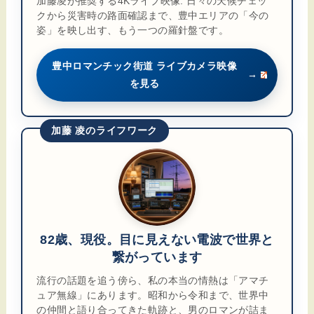
加藤凌が推奨する4Kライブ映像. 日々の天候チェッ
クから災害時の路面確認まで、豊中エリアの「今の
姿」を映し出す、もう一つの羅針盤です。
豊中ロマンチック街道 ライブカメラ映像
→
を見る
加藤 凌のライフワーク
82歳、現役。目に見えない電波で世界と
繋がっています
流行の話題を追う傍ら、私の本当の情熱は「アマチ
ュア無線」にあります。昭和から令和まで、世界中
の仲間と語り合ってきた軌跡と、男のロマンが詰ま