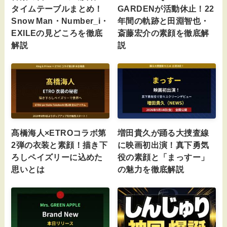
タイムテーブルまとめ！
GARDENが活動休止！22
Snow Man・Number_i・
年間の軌跡と田淵智也・
EXILEの見どころを徹底
斎藤宏介の素顔を徹底解
解説
説
髙橋海人×ETROコラボ第
増田貴久が踊る大捜査線
2弾の衣装と素顔！描き下
に映画初出演！真下勇気
ろしペイズリーに込めた
役の素顔と「まっすー」
思いとは
の魅力を徹底解説