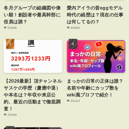
冬月グループの組織図や偉
愛内アイラの昔eggモデル
い順！創設者や最高幹部に
時代の経歴は？現在の仕事
役員は誰？
は何してるの？
52889
45886
【2026最新】頂チャンネル
まっかの日常の正体は誰？
サスケの学歴（慶應中退）
名前や年齢にカップ数を
や本名は？年収や来店公
wiki風プロフで紹介！
約、最近の活動まで徹底調
20143
査！
25340