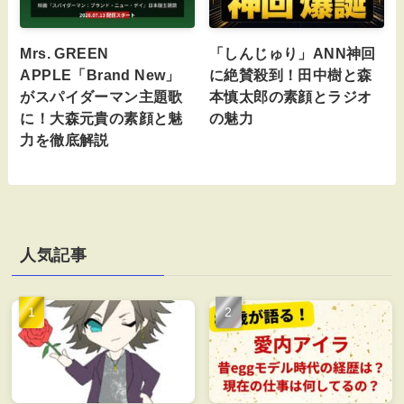
Mrs. GREEN
「しんじゅり」ANN神回
APPLE「Brand New」
に絶賛殺到！田中樹と森
がスパイダーマン主題歌
本慎太郎の素顔とラジオ
に！大森元貴の素顔と魅
の魅力
力を徹底解説
人気記事