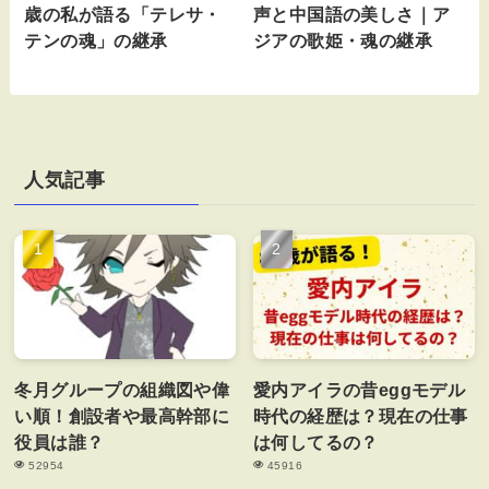
歳の私が語る「テレサ・
声と中国語の美しさ｜ア
テンの魂」の継承
ジアの歌姫・魂の継承
人気記事
冬月グループの組織図や偉
愛内アイラの昔eggモデル
い順！創設者や最高幹部に
時代の経歴は？現在の仕事
役員は誰？
は何してるの？
52954
45916