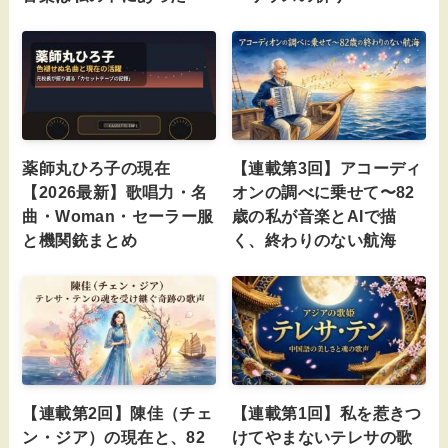
薬師丸ひろ子の現在
【連載第3回】アコーディ
【2026最新】歌唱力・名
オンの調べに乗せて〜82
曲・Woman・セーラー服
歳の私が音楽とAIで描
と機関銃まとめ
く、終わりのない航海
【連載第2回】陳佳（チェ
【連載第1回】私を惹きつ
ン・ジア）の現在と、82
けてやまないテレサの歌