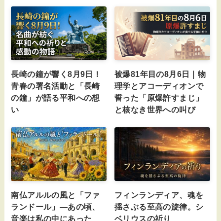
長崎の鐘が響く8月9日！
被爆81年目の8月6日｜物
青春の署名活動と「長崎
理学とアコーディオンで
の鐘」が語る平和への想
誓った「原爆許すまじ」
い
と核なき世界への叫び
南仏アルルの風と「ファ
フィンランディア、魂を
ランドール」—あの頃、
揺さぶる至高の旋律。シ
音楽は私の中にあった
ベリウスの祈り