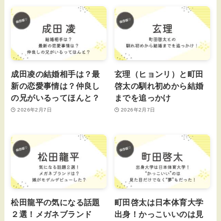
成田凌の結婚相手は？最
玄理（ヒョンリ）と町田
新の恋愛事情は？仲良し
啓太の馴れ初めから結婚
の兄がいるってほんと？
までを追っかけ
2026年2月7日
2026年2月7日
松田龍平の気になる話題
町田啓太は日本体育大学
２選！メガネブランド
出身！かっこいいのは見