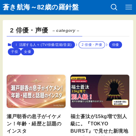
蒼き航海～82歳の羅針盤
2 俳優・声優
– category –
Ⅰ 活躍する人々 (TV/俳優/芸能/音楽)
2 俳優・声優
俳優
子役
女優
瀬戸朝香の息子がイケメ
福士蒼汰が15kg増で別人
ン！年齢・経歴と話題の
級に。『TOKYO
インスタ
BURST』で見せた新境地