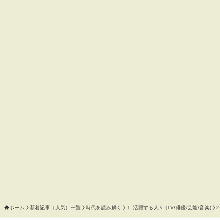
ホーム
新着記事（人気）一覧
時代を読み解く
Ⅰ 活躍する人々 (TV/俳優/芸能/音楽)