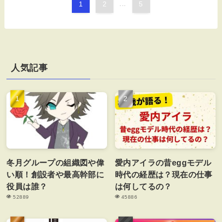
1
2
...
5
人気記事
冬月グループの組織図や偉
愛内アイラの昔eggモデル
い順！創設者や最高幹部に
時代の経歴は？現在の仕事
役員は誰？
は何してるの？
52889
45886