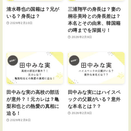
清水尋也の国籍は？兄が
三浦翔平の身長は？妻の
いる？身長は？
桐谷美玲との身長差は？
本名とその由来、韓国籍
2026年2月10日
の噂までを深掘り！
2026年2月9日
田中みな実の高校の部活
田中みな実にはハイスペ
が意外？！元カレは？亀
ックの父親がいる？意外
梨和也との熱愛の真相に
な本名とは？？
迫る！
2026年2月9日
2026年2月9日