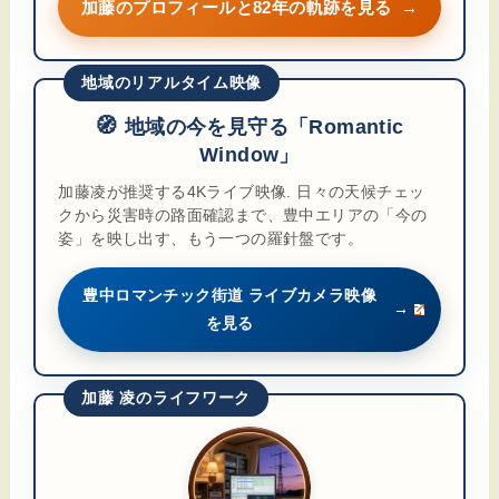
加藤のプロフィールと82年の軌跡を見る
→
地域のリアルタイム映像
🧭
地域の今を見守る「Romantic
Window」
加藤凌が推奨する4Kライブ映像. 日々の天候チェッ
クから災害時の路面確認まで、豊中エリアの「今の
姿」を映し出す、もう一つの羅針盤です。
豊中ロマンチック街道 ライブカメラ映像
→
を見る
加藤 凌のライフワーク