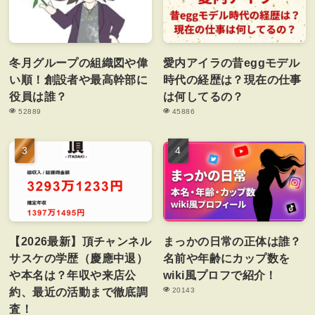
冬月グループの組織図や偉
愛内アイラの昔eggモデル
い順！創設者や最高幹部に
時代の経歴は？現在の仕事
役員は誰？
は何してるの？
52889
45886
【2026最新】頂チャンネル
まっかの日常の正体は誰？
サスケの学歴（慶應中退）
名前や年齢にカップ数を
や本名は？年収や来店公
wiki風プロフで紹介！
約、最近の活動まで徹底調
20143
査！