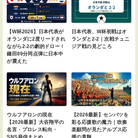
【W杯2026】日本代表が
日本代表、W杯初戦はオ
オランダに2度リードされ
ランダと2-2｜次戦チュニ
ながら2-2の劇的ドロー！
ジア戦の見どころ
鎌田89分同点弾に日本中
が震えた
ウルフアロンの現在
【2026最新】センバツを
【2026最新】大谷翔平の
彩る応援歌の魔力｜吹奏
名言・プロレス転向・
楽顧問が見たアルプス応
SNS発信まとめ
援の真髄