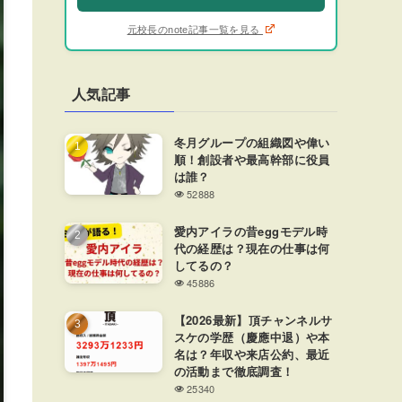
元校長のnote記事一覧を見る
人気記事
冬月グループの組織図や偉い
順！創設者や最高幹部に役員
は誰？
52888
愛内アイラの昔eggモデル時
代の経歴は？現在の仕事は何
してるの？
45886
【2026最新】頂チャンネルサ
スケの学歴（慶應中退）や本
名は？年収や来店公約、最近
の活動まで徹底調査！
25340