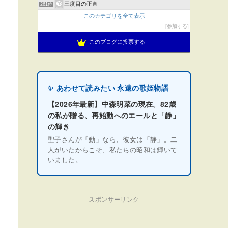
三度目の正直
261位
このカテゴリを全て表示
参加する
このブログに投票する
✨ あわせて読みたい 永遠の歌姫物語
【2026年最新】中森明菜の現在。82歳
の私が贈る、再始動へのエールと「静」
の輝き
聖子さんが「動」なら、彼女は「静」。二
人がいたからこそ、私たちの昭和は輝いて
いました。
スポンサーリンク