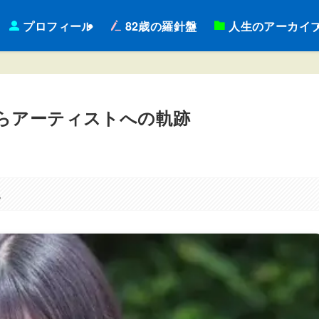
プロフィール
82歳の羅針盤
人生のアーカイ
らアーティストへの軌跡
。