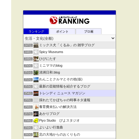
ランキング
ポイント
ブロ画
ミックス犬「くるみ」の 雑学ブログ
247位
Spicy Museums
248位
ひびにたす
249位
ミニママのblog
250位
清洲日和.blog
251位
わんことクルマとその他(仮)
252位
最新の芸能情報を紹介するブログ
253位
トレンディ ニュース マガジン
254位
採れたてかぼちゃの時事ネタ速報
255位
養育費未払いの解決方法
256位
あかりブログ
257位
Piyo Studio ぴよスタジオ
258位
よいよい行進曲
259位
北の大地からのおくりもの
260位