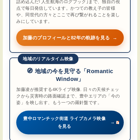
詰め込んだ｢人生航海のログブック｣まで、独自の視
点で毎日発信しています。かつての教え子の皆様
や、同世代の方々とここで再び繋がれることを楽し
みにしています。
加藤のプロフィールと82年の軌跡を見る
→
地域のリアルタイム映像
🧭
地域の今を見守る「Romantic
Window」
加藤凌が推奨する4Kライブ映像. 日々の天候チェッ
クから災害時の路面確認まで、豊中エリアの「今の
姿」を映し出す、もう一つの羅針盤です。
豊中ロマンチック街道 ライブカメラ映像
→
を見る