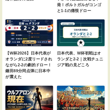
発！ポルトガルがコンゴ
と1-1の痛恨ドロー
【W杯2026】日本代表が
日本代表、W杯初戦はオ
オランダに2度リードされ
ランダと2-2｜次戦チュニ
ながら2-2の劇的ドロー！
ジア戦の見どころ
鎌田89分同点弾に日本中
が震えた