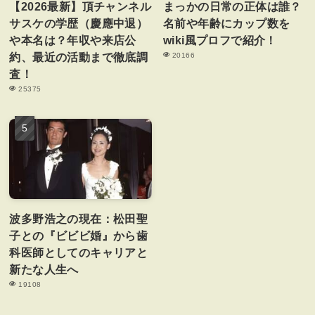
【2026最新】頂チャンネル
まっかの日常の正体は誰？
サスケの学歴（慶應中退）
名前や年齢にカップ数を
や本名は？年収や来店公
wiki風プロフで紹介！
約、最近の活動まで徹底調
20166
査！
25375
波多野浩之の現在：松田聖
子との『ビビビ婚』から歯
科医師としてのキャリアと
新たな人生へ
19108