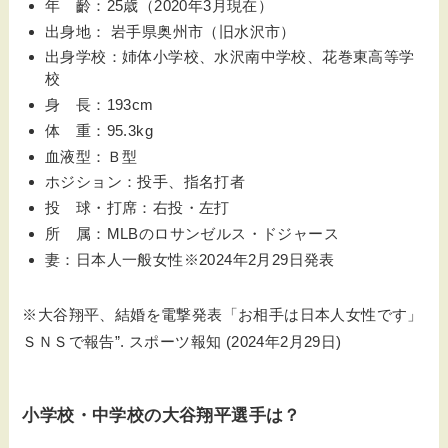
年 齡：25歳（2020年3月現在）
出身地： 岩手県奥州市（旧水沢市）
出身学校：姉体小学校、水沢南中学校、花巻東高等学
校
身 長：193cm
体 重：95.3kg
血液型：Ｂ型
ホジション：投手、指名打者
投 球・打席：右投・左打
所 属：MLBのロサンゼルス・ドジャース
妻：日本人一般女性※2024年2月29日発表
※大谷翔平、結婚を電撃発表「お相手は日本人女性です」
ＳＮＳで報告”. スポーツ報知 (2024年2月29日)
小学校・中学校の大谷翔平選手は？