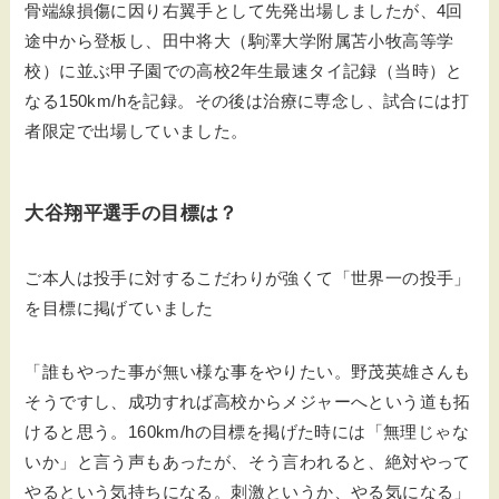
骨端線損傷に因り右翼手として先発出場しましたが、4回
途中から登板し、田中将大（駒澤大学附属苫小牧高等学
校）に並ぶ甲子園での高校2年生最速タイ記録（当時）と
なる150km/hを記録。その後は治療に専念し、試合には打
者限定で出場していました。
大谷翔平選手の目標は？
ご本人は投手に対するこだわりが強くて「世界一の投手」
を目標に掲げていました
「誰もやった事が無い様な事をやりたい。野茂英雄さんも
そうですし、成功すれば高校からメジャーへという道も拓
けると思う。160km/hの目標を掲げた時には「無理じゃな
いか」と言う声もあったが、そう言われると、絶対やって
やるという気持ちになる。刺激というか、やる気になる」