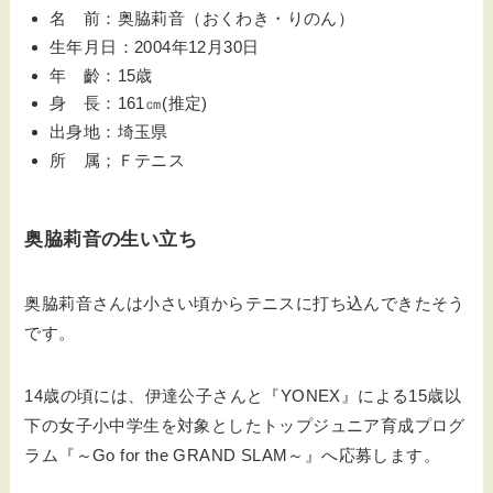
名 前：奥脇莉音（おくわき・りのん）
生年月日：2004年12月30日
年 齡：15歳
身 長：161㎝(推定)
出身地：埼玉県
所 属；Ｆテニス
奥脇莉音の生い立ち
奥脇莉音さんは小さい頃からテニスに打ち込んできたそう
です。
14歳の頃には、伊達公子さんと『YONEX』による
15歳以
下の女子小中学生を対象としたトップジュニア育成プログ
ラム
『～Go for the GRAND SLAM～』へ応募します。