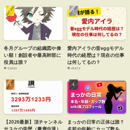
冬月グループの組織図や偉
愛内アイラの昔eggモデル
い順！創設者や最高幹部に
時代の経歴は？現在の仕事
役員は誰？
は何してるの？
52863
45872
【2026最新】頂チャンネル
まっかの日常の正体は誰？
サスケの学歴（慶應中退）
名前や年齢にカップ数を