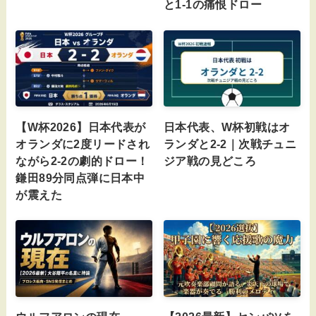
と1-1の痛恨ドロー
【W杯2026】日本代表が
日本代表、W杯初戦はオ
オランダに2度リードされ
ランダと2-2｜次戦チュニ
ながら2-2の劇的ドロー！
ジア戦の見どころ
鎌田89分同点弾に日本中
が震えた