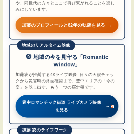
や、同世代の方々とここで再び繋がれることを楽し
みにしています。
加藤のプロフィールと82年の軌跡を見る
→
地域のリアルタイム映像
🧭
地域の今を見守る「Romantic
Window」
加藤凌が推奨する4Kライブ映像. 日々の天候チェッ
クから災害時の路面確認まで、豊中エリアの「今の
姿」を映し出す、もう一つの羅針盤です。
豊中ロマンチック街道 ライブカメラ映像
→
を見る
加藤 凌のライフワーク