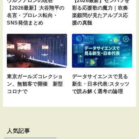
ウルフアロンの現在
【2026最新】センバツを
【2026最新】大谷翔平の
彩る応援歌の魔力｜吹奏
名言・プロレス転向・
楽顧問が見たアルプス応
SNS発信まとめ
援の真髄
東京ガールズコレクショ
データサイエンスで見る
ン、無観客で開催 新型
新生・日本代表:スタッツ
コロナで
で読み解く選考の論理
人気記事