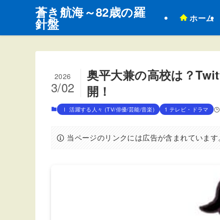
蒼き航海～82歳の羅
ホーム
針盤
奥平大兼の高校は？Twitt
2026
3/02
開！
Ⅰ 活躍する人々 (TV/俳優/芸能/音楽)
1 テレビ・ドラマ
当ページのリンクには広告が含まれています