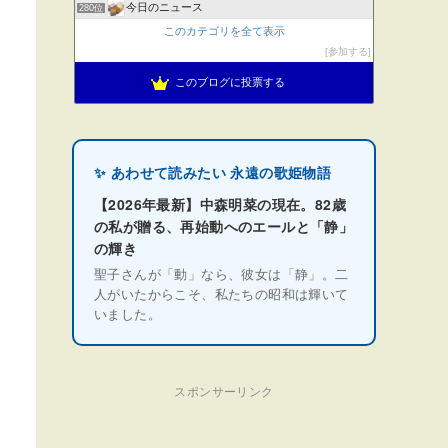
今日のニュース
280位
このカテゴリを全て表示
参加する
このブログに投票する
✨ あわせて読みたい 永遠の歌姫物語
【2026年最新】中森明菜の現在。82歳
の私が贈る、再始動へのエールと「静」
の輝き
聖子さんが「動」なら、彼女は「静」。二
人がいたからこそ、私たちの昭和は輝いて
いました。
スポンサーリンク