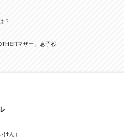
は？
THERマザー』息子役
ル
いけん）