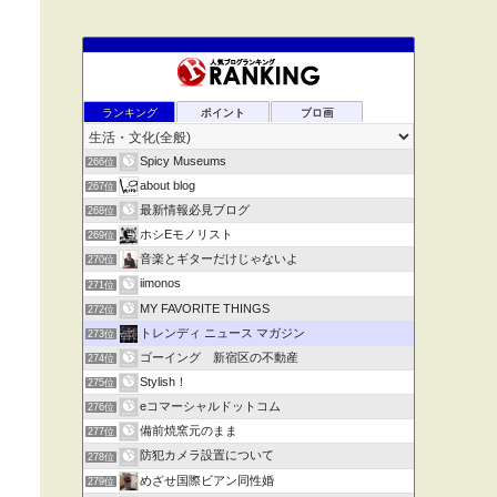
ランキング
ポイント
ブロ画
Spicy Museums
266位
about blog
267位
最新情報必見ブログ
268位
ホシEモノリスト
269位
音楽とギターだけじゃないよ
270位
iimonos
271位
MY FAVORITE THINGS
272位
トレンディ ニュース マガジン
273位
ゴーイング 新宿区の不動産
274位
Stylish！
275位
eコマーシャルドットコム
276位
備前焼窯元のまま
277位
防犯カメラ設置について
278位
めざせ国際ビアン同性婚
279位