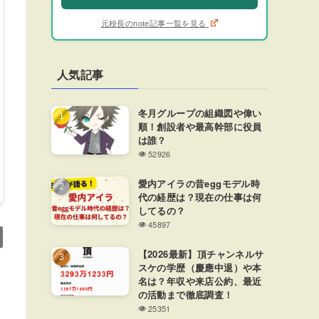
元校長のnote記事一覧を見る
人気記事
冬月グループの組織図や偉い
順！創設者や最高幹部に役員
は誰？
52926
愛内アイラの昔eggモデル時
代の経歴は？現在の仕事は何
してるの？
45897
【2026最新】頂チャンネルサ
スケの学歴（慶應中退）や本
名は？年収や来店公約、最近
の活動まで徹底調査！
25351