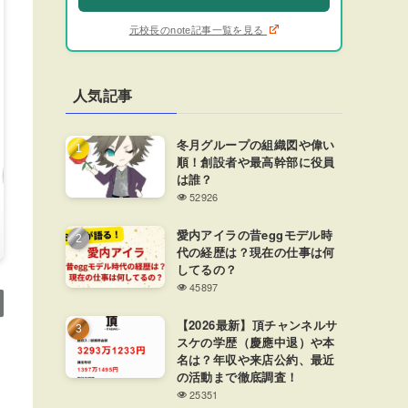
元校長のnote記事一覧を見る
人気記事
冬月グループの組織図や偉い
順！創設者や最高幹部に役員
は誰？
52926
愛内アイラの昔eggモデル時
代の経歴は？現在の仕事は何
してるの？
45897
【2026最新】頂チャンネルサ
スケの学歴（慶應中退）や本
名は？年収や来店公約、最近
の活動まで徹底調査！
25351