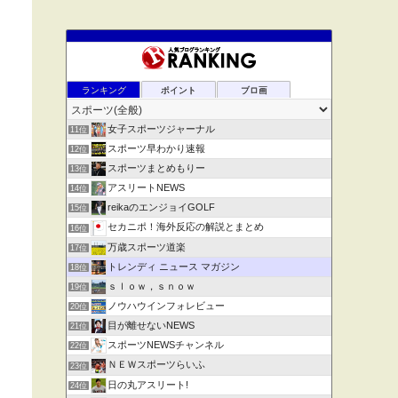
ランキング
ポイント
ブロ画
女子スポーツジャーナル
11位
スポーツ早わかり速報
12位
スポーツまとめもりー
13位
アスリートNEWS
14位
reikaのエンジョイGOLF
15位
セカニポ！海外反応の解説とまとめ
16位
万歳スポーツ道楽
17位
トレンディ ニュース マガジン
18位
ｓｌｏｗ，ｓｎｏｗ
19位
ノウハウインフォレビュー
20位
目が離せないNEWS
21位
スポーツNEWSチャンネル
22位
ＮＥＷスポーツらいふ
23位
日の丸アスリート!
24位