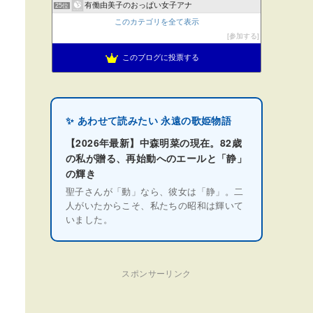
有働由美子のおっぱい女子アナ
25位
このカテゴリを全て表示
参加する
このブログに投票する
✨ あわせて読みたい 永遠の歌姫物語
【2026年最新】中森明菜の現在。82歳
の私が贈る、再始動へのエールと「静」
の輝き
聖子さんが「動」なら、彼女は「静」。二
人がいたからこそ、私たちの昭和は輝いて
いました。
スポンサーリンク