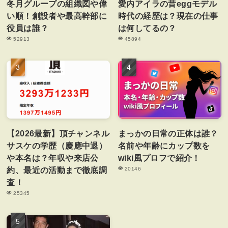
冬月グループの組織図や偉
愛内アイラの昔eggモデル
い順！創設者や最高幹部に
時代の経歴は？現在の仕事
役員は誰？
は何してるの？
52913
45894
【2026最新】頂チャンネル
まっかの日常の正体は誰？
サスケの学歴（慶應中退）
名前や年齢にカップ数を
や本名は？年収や来店公
wiki風プロフで紹介！
約、最近の活動まで徹底調
20146
査！
25345