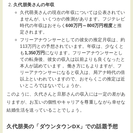
久代朋美さんの年収
久代萌美さんの現在の年収については公表されてい
ませんが、いくつかの推測があります。フジテレビ
時代の年収はおそらく
600万円～800万円程度
と推
定されます。
フリーアナウンサーとしての彼女の推定月収は、約
113万円との予想されています。年収は、少なくと
も
1,350万円
になります。フリーアナウンサーとし
ての転身後、彼女の収入は以前よりも良くなったと
本人が認めています 。働き方にもよりますが、フ
リーアナウンサーになると収入は、局アナ時代の倍
以上といわれていますので、おそらくこの推定は近
いところではないでしょうか。
このように、久代さんと旦那さんの収入には一定の差があ
りますが、お互いの個性やキャリアを尊重しながら幸せな
結婚生活を送っていることでしょう。
久代朋美の「ダウンタウンDX」での話題予想