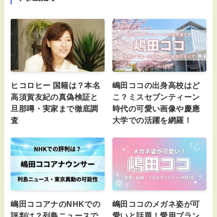
ヒコロヒー 国籍は？本名
嶋田ココの出身高校はど
高須賀友紀の真偽検証と
こ？ミスセブンティーン
旦那噂・実家まで徹底調
時代の可愛い画像や慶應
査
大学での活躍を網羅！
嶋田ココアナのNHKでの
嶋田ココのメガネ姿が可
評判は？列島ニュースで
愛いと話題！愛用ブラン