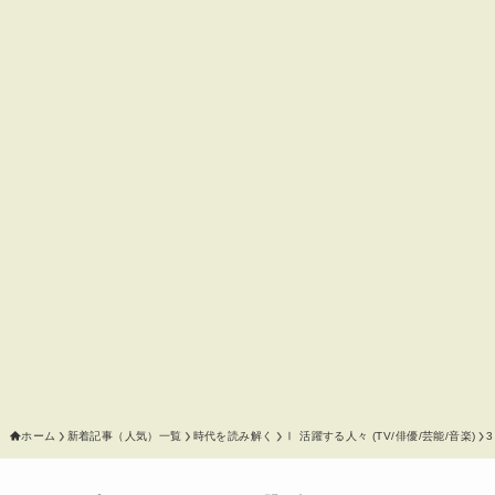
ホーム
新着記事（人気）一覧
時代を読み解く
Ⅰ 活躍する人々 (TV/俳優/芸能/音楽)