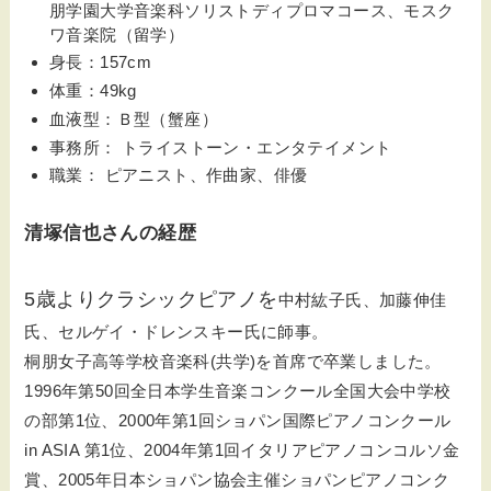
朋学園大学音楽科ソリストディプロマコース、モスク
ワ音楽院（留学）
身長：157cm
体重：49kg
血液型：Ｂ型（蟹座）
事務所： トライストーン・エンタテイメント
職業： ピアニスト、作曲家、俳優
清塚信也さんの経歴
5歳よりクラシックピアノを
中村紘子氏、加藤伸佳
氏、セルゲイ・ドレンスキー氏に師事。
桐朋女子高等学校音楽科(共学)を首席で卒業しました。
1996年第50回全日本学生音楽コンクール全国大会中学校
の部第1位、2000年第1回ショパン国際ピアノコンクール
in ASIA 第1位、2004年第1回イタリアピアノコンコルソ金
賞、2005年日本ショパン協会主催ショパンピアノコンク