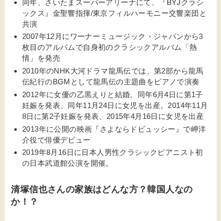
同年、さいたまスーパーアリーナにて、『BYJクラシ
ックス』金聖響指揮/東京フィルハーモニー交響楽団と
共演
2007年12月にワーナーミュージック・ジャパンから3
枚目のアルバムで自身初のクラシックアルバム「熱
情」を発売
2010年のNHK大河ドラマ龍馬伝では、第2部から龍馬
伝紀行のBGMとして龍馬伝の主題曲をピアノで演奏
2012年に女優の乙黒えりと結婚。同年6月4日に第1子
妊娠を発表、同年11月24日に女児を出産。2014年11月
8日に第2子妊娠を発表、2015年4月16日に女児を出産
2013年に公開の映画『さよならドビュッシー』で岬洋
介役で俳優デビュー
2019年8月16日に日本人男性クラシックピアニスト初
の日本武道館公演を開催。
清塚信也さんの家族はどんな方？韓国人なの
か！？