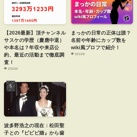
【2026最新】頂チャンネル
まっかの日常の正体は誰？
サスケの学歴（慶應中退）
名前や年齢にカップ数を
や本名は？年収や来店公
wiki風プロフで紹介！
約、最近の活動まで徹底調
20136
査！
25320
波多野浩之の現在：松田聖
子との『ビビビ婚』から歯