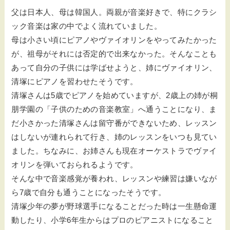
父は日本人、母は韓国人。両親が音楽好きで、特にクラシ
ック音楽は家の中でよく流れていました。
母は小さい頃にピアノやヴァイオリンをやってみたかった
が、祖母がそれには否定的で出来なかった。そんなことも
あって自分の子供には学ばせようと、姉にヴァイオリン、
清塚にピアノを習わせたそうです。
清塚さんは5歳でピアノを始めていますが、2歳上の姉が桐
朋学園の「子供のための音楽教室」へ通うことになり、ま
だ小さかった清塚さんは留守番ができないため、レッスン
はしないが連れられて行き、姉のレッスンをいつも見てい
ました。ちなみに、お姉さんも現在オーケストラでヴァイ
オリンを弾いておられるようです。
そんな中で音楽感覚が養われ、レッスンや練習は嫌いなが
ら7歳で自分も通うことになったそうです。
清塚少年の夢が野球選手になることだった時は一生懸命運
動したり、小学6年生からはプロのピアニストになること