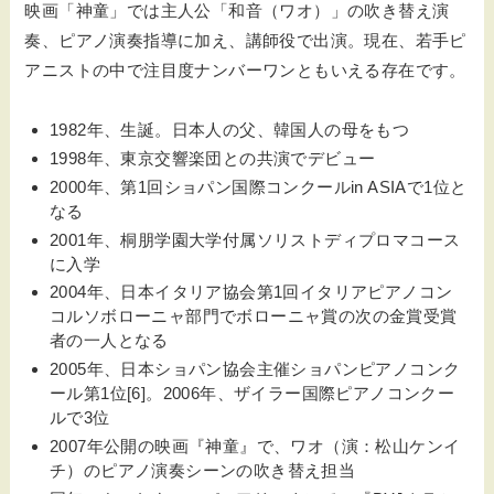
映画「神童」では主人公「和音（ワオ）」の吹き替え演
奏、ピアノ演奏指導に加え、講師役で出演。現在、若手ピ
アニストの中で注目度ナンバーワンともいえる存在です。
1982年、生誕。日本人の父、韓国人の母をもつ
1998年、東京交響楽団との共演でデビュー
2000年、第1回ショパン国際コンクールin ASIAで1位と
なる
2001年、桐朋学園大学付属ソリストディプロマコース
に入学
2004年、日本イタリア協会第1回イタリアピアノコン
コルソボローニャ部門でボローニャ賞の次の金賞受賞
者の一人となる
2005年、日本ショパン協会主催ショパンピアノコンク
ール第1位[6]。2006年、ザイラー国際ピアノコンクー
ルで3位
2007年公開の映画『神童』で、ワオ（演：松山ケンイ
チ）のピアノ演奏シーンの吹き替え担当