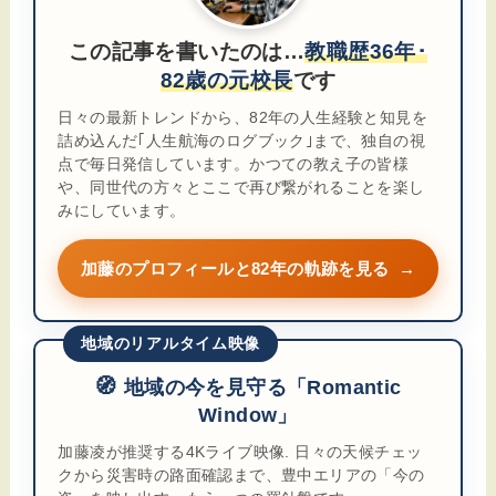
この記事を書いたのは…
教職歴36年･
82歳の元校長
です
日々の最新トレンドから、82年の人生経験と知見を
詰め込んだ｢人生航海のログブック｣まで、独自の視
点で毎日発信しています。かつての教え子の皆様
や、同世代の方々とここで再び繋がれることを楽し
みにしています。
加藤のプロフィールと82年の軌跡を見る
→
地域のリアルタイム映像
🧭
地域の今を見守る「Romantic
Window」
加藤凌が推奨する4Kライブ映像. 日々の天候チェッ
クから災害時の路面確認まで、豊中エリアの「今の