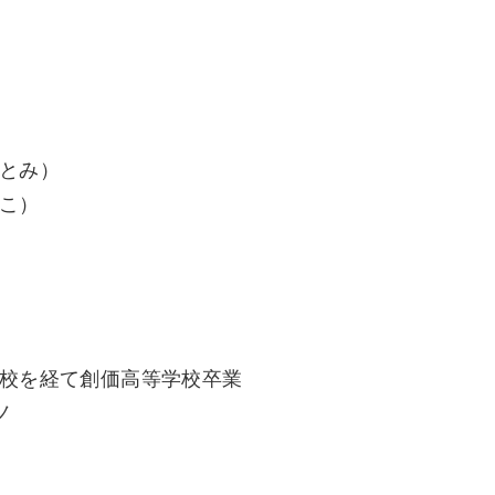
さとみ）
にこ）
）
学校を経て創価高等学校卒業
ノ