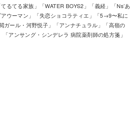
てる家族」「WATER BOYS2」「義経」「Ns’あ
アウーマン」「失恋ショコラティエ」「5→9〜私に
校閲ガール・河野悦子」「アンナチュラル」「高嶺の
ン〜」「アンサング・シンデレラ 病院薬剤師の処方箋」