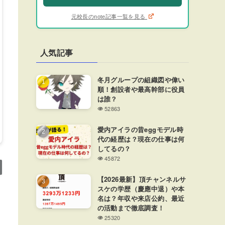
元校長のnote記事一覧を見る
人気記事
冬月グループの組織図や偉い
順！創設者や最高幹部に役員
は誰？
52863
愛内アイラの昔eggモデル時
代の経歴は？現在の仕事は何
してるの？
45872
【2026最新】頂チャンネルサ
スケの学歴（慶應中退）や本
名は？年収や来店公約、最近
の活動まで徹底調査！
25320