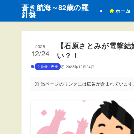
蒼き航海～82歳の羅
ホーム
針盤
【石原さとみが電撃結
2025
12/24
い？！
2 俳優・声優
2025年12月24日
当ページのリンクには広告が含まれています