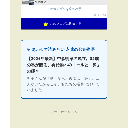
blueblue
21位
このカテゴリを全て表示
参加する
このブログに投票する
✨ あわせて読みたい 永遠の歌姫物語
【2026年最新】中森明菜の現在。82歳
の私が贈る、再始動へのエールと「静」
の輝き
聖子さんが「動」なら、彼女は「静」。二
人がいたからこそ、私たちの昭和は輝いて
いました。
スポンサーリンク