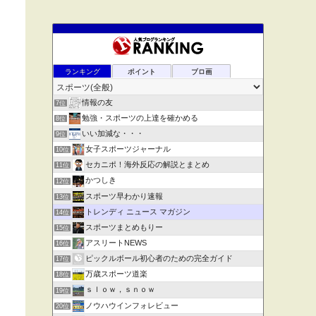
ランキング
ポイント
ブロ画
情報の友
7位
勉強・スポーツの上達を確かめる
8位
いい加減な・・・
9位
女子スポーツジャーナル
10位
セカニポ！海外反応の解説とまとめ
11位
かつしき
12位
スポーツ早わかり速報
13位
トレンディ ニュース マガジン
14位
スポーツまとめもりー
15位
アスリートNEWS
16位
ピックルボール初心者のための完全ガイド
17位
万歳スポーツ道楽
18位
ｓｌｏｗ，ｓｎｏｗ
19位
ノウハウインフォレビュー
20位