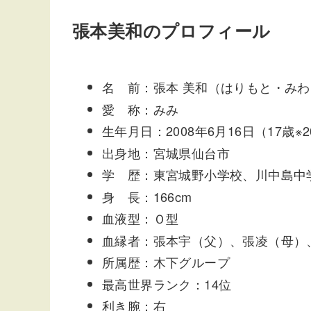
張本美和のプロフィール
名 前：張本 美和（はりもと・みわ
愛 称：みみ
生年月日：2008年6月16日（17歳※
出身地：宮城県仙台市
学 歴：東宮城野小学校、川中島中
身 長：166cm
血液型：Ｏ型
血縁者：張本宇（父）、張凌（母）
所属歴：木下グループ
最高世界ランク：14位
利き腕：右