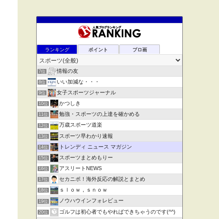
ランキング
ポイント
ブロ画
情報の友
7位
いい加減な・・・
8位
女子スポーツジャーナル
9位
かつしき
10位
勉強・スポーツの上達を確かめる
11位
万歳スポーツ道楽
12位
スポーツ早わかり速報
13位
トレンディ ニュース マガジン
14位
スポーツまとめもりー
15位
アスリートNEWS
16位
セカニポ！海外反応の解説とまとめ
17位
ｓｌｏｗ，ｓｎｏｗ
18位
ノウハウインフォレビュー
19位
ゴルフは初心者でもやればできちゃうのです(^^)
20位