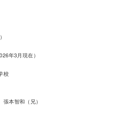
）
2026年3月現在）
学校
、張本智和（兄）