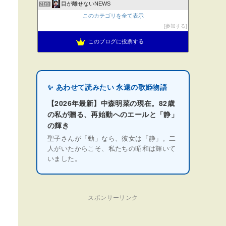
目が離せないNEWS
21位
このカテゴリを全て表示
参加する
このブログに投票する
✨ あわせて読みたい 永遠の歌姫物語
【2026年最新】中森明菜の現在。82歳
の私が贈る、再始動へのエールと「静」
の輝き
聖子さんが「動」なら、彼女は「静」。二
人がいたからこそ、私たちの昭和は輝いて
いました。
スポンサーリンク