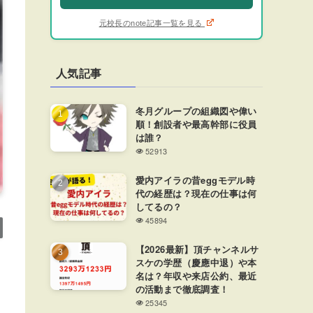
元校長のnote記事一覧を見る
人気記事
冬月グループの組織図や偉い
順！創設者や最高幹部に役員
は誰？
52913
愛内アイラの昔eggモデル時
代の経歴は？現在の仕事は何
してるの？
45894
【2026最新】頂チャンネルサ
スケの学歴（慶應中退）や本
名は？年収や来店公約、最近
の活動まで徹底調査！
25345