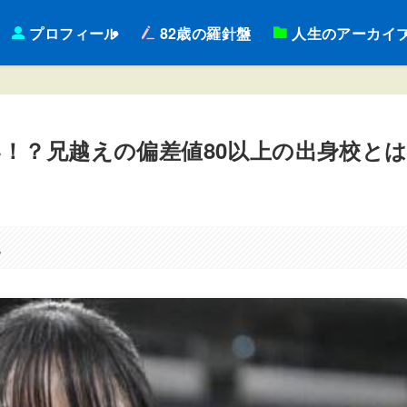
プロフィール
82歳の羅針盤
人生のアーカイ
！？兄越えの偏差値80以上の出身校と
。