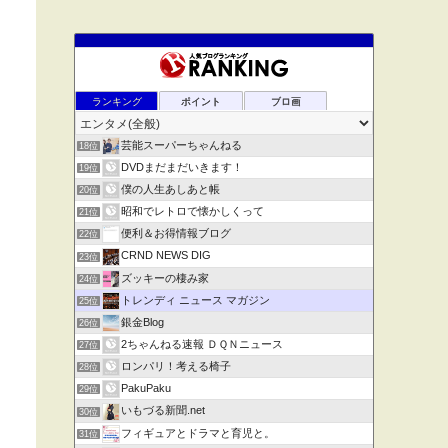
ランキング
ポイント
ブロ画
芸能スーパーちゃんねる
18位
DVDまだまだいきます！
19位
僕の人生あしあと帳
20位
昭和でレトロで懐かしくって
21位
便利＆お得情報ブログ
22位
CRND NEWS DIG
23位
ズッキーの棲み家
24位
トレンディ ニュース マガジン
25位
銀金Blog
26位
2ちゃんねる速報 ＤＱＮニュース
27位
ロンパリ！考える椅子
28位
PakuPaku
29位
いもづる新聞.net
30位
フィギュアとドラマと育児と。
31位