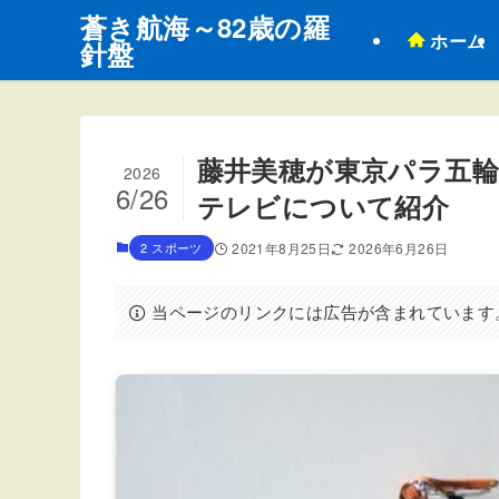
蒼き航海～82歳の羅
ホーム
針盤
藤井美穂が東京パラ五輪
2026
6/26
テレビについて紹介
2 スポーツ
2021年8月25日
2026年6月26日
当ページのリンクには広告が含まれています