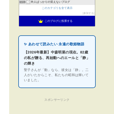
外人ばっかりの笑えないブログ
32位
このカテゴリを全て表示
参加する
このブログに投票する
✨ あわせて読みたい 永遠の歌姫物語
【2026年最新】中森明菜の現在。82歳
の私が贈る、再始動へのエールと「静」
の輝き
聖子さんが「動」なら、彼女は「静」。二
人がいたからこそ、私たちの昭和は輝いて
いました。
スポンサーリンク