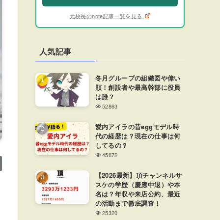
元校長のnote記事一覧を見る
人気記事
冬月グループの組織図や偉い
順！創設者や最高幹部に役員
は誰？
52863
愛内アイラの昔eggモデル時
代の経歴は？現在の仕事は何
してるの？
45872
【2026最新】頂チャンネルサ
スケの学歴（慶應中退）や本
名は？年収や来店公約、最近
の活動まで徹底調査！
25320