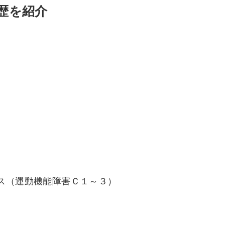
歴を紹介
）
ス（運動機能障害Ｃ１～３）