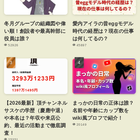
冬月グループの組織図や偉
愛内アイラの昔eggモデル
い順！創設者や最高幹部に
時代の経歴は？現在の仕事
役員は誰？
は何してるの？
52926
45897
【2026最新】頂チャンネル
まっかの日常の正体は誰？
サスケの学歴（慶應中退）
名前や年齢にカップ数を
や本名は？年収や来店公
wiki風プロフで紹介！
約、最近の活動まで徹底調
20149
査！
25351