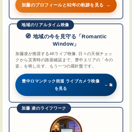
加藤のプロフィールと82年の軌跡を見る
→
地域のリアルタイム映像
🧭
地域の今を見守る「Romantic
Window」
加藤凌が推奨する4Kライブ映像. 日々の天候チェッ
クから災害時の路面確認まで、豊中エリアの「今の
姿」を映し出す、もう一つの羅針盤です。
豊中ロマンチック街道 ライブカメラ映像
→
を見る
加藤 凌のライフワーク