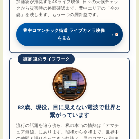
加藤凌が推奨する4Kライブ映像. 日々の天候チェッ
クから災害時の路面確認まで、豊中エリアの「今の
姿」を映し出す、もう一つの羅針盤です。
豊中ロマンチック街道 ライブカメラ映像
→
を見る
加藤 凌のライフワーク
82歳、現役。目に見えない電波で世界と
繋がっています
流行の話題を追う傍ら、私の本当の情熱は「アマチ
ュア無線」にあります。昭和から令和まで、世界中
の仲間と語り合ってきた軌跡と、男のロマンが詰ま