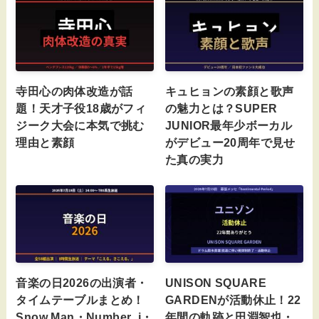
寺田心の肉体改造が話
キュヒョンの素顔と歌声
題！天才子役18歳がフィ
の魅力とは？SUPER
ジーク大会に本気で挑む
JUNIOR最年少ボーカル
理由と素顔
がデビュー20周年で見せ
た真の実力
音楽の日2026の出演者・
UNISON SQUARE
タイムテーブルまとめ！
GARDENが活動休止！22
Snow Man・Number_i・
年間の軌跡と田淵智也・