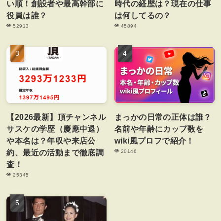
い順！創設者や最高幹部に
時代の経歴は？現在の仕事
役員は誰？
は何してるの？
52913
45894
【2026最新】頂チャンネル
まっかの日常の正体は誰？
サスケの学歴（慶應中退）
名前や年齢にカップ数を
や本名は？年収や来店公
wiki風プロフで紹介！
約、最近の活動まで徹底調
20146
査！
25345