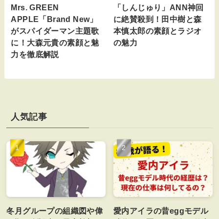
Mrs. GREEN
「しんじゅり」ANN神回
APPLE「Brand New」
に絶賛殺到！田中樹と森
がスパイダーマン主題歌
本慎太郎の素顔とラジオ
に！大森元貴の素顔と魅
の魅力
力を徹底解説
人気記事
冬月グループの組織図や偉
愛内アイラの昔eggモデル