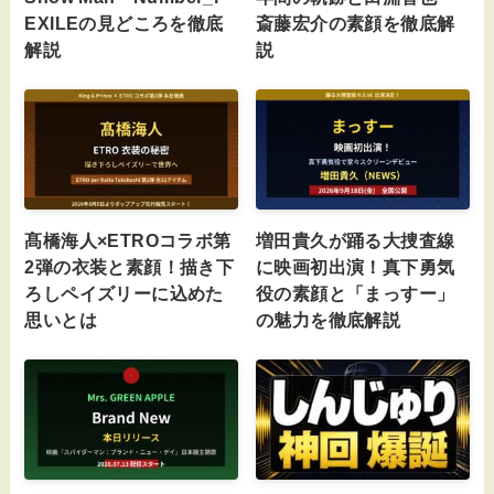
EXILEの見どころを徹底
斎藤宏介の素顔を徹底解
解説
説
髙橋海人×ETROコラボ第
増田貴久が踊る大捜査線
2弾の衣装と素顔！描き下
に映画初出演！真下勇気
ろしペイズリーに込めた
役の素顔と「まっすー」
思いとは
の魅力を徹底解説