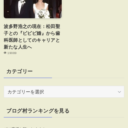
波多野浩之の現在：松田聖
子との『ビビビ婚』から歯
科医師としてのキャリアと
新たな人生へ
19089
カテゴリー
カ
テ
ゴ
リ
ブログ村ランキングを見る
ー