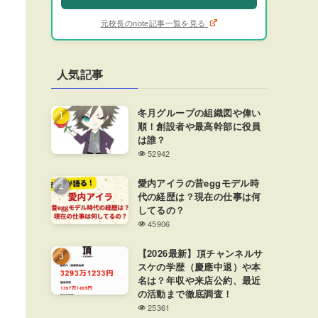
元校長のnote記事一覧を見る
人気記事
冬月グループの組織図や偉い
順！創設者や最高幹部に役員
は誰？
52942
愛内アイラの昔eggモデル時
代の経歴は？現在の仕事は何
してるの？
45906
【2026最新】頂チャンネルサ
スケの学歴（慶應中退）や本
名は？年収や来店公約、最近
の活動まで徹底調査！
25361