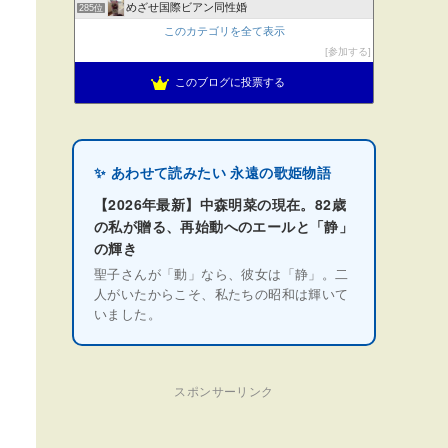
めざせ国際ビアン同性婚
285位
このカテゴリを全て表示
参加する
このブログに投票する
✨ あわせて読みたい 永遠の歌姫物語
【2026年最新】中森明菜の現在。82歳
の私が贈る、再始動へのエールと「静」
の輝き
聖子さんが「動」なら、彼女は「静」。二
人がいたからこそ、私たちの昭和は輝いて
いました。
スポンサーリンク