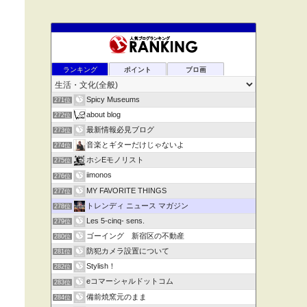
ランキング
ポイント
ブロ画
Spicy Museums
271位
about blog
272位
最新情報必見ブログ
273位
音楽とギターだけじゃないよ
274位
ホシEモノリスト
275位
iimonos
276位
MY FAVORITE THINGS
277位
トレンディ ニュース マガジン
278位
Les 5-cinq- sens.
279位
ゴーイング 新宿区の不動産
280位
防犯カメラ設置について
281位
Stylish！
282位
eコマーシャルドットコム
283位
備前焼窯元のまま
284位