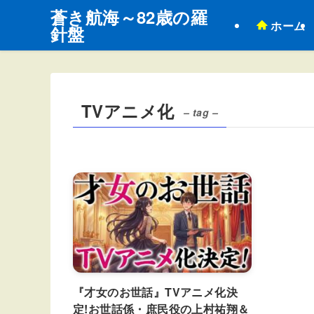
蒼き航海～82歳の羅
ホーム
針盤
TVアニメ化
– tag –
『才女のお世話』TVアニメ化決
定!お世話係・庶民役の上村祐翔＆