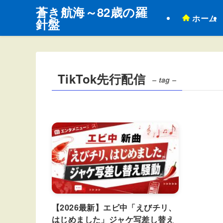
蒼き航海～82歳の羅
ホーム
針盤
TikTok先行配信
– tag –
【2026最新】エビ中「えびチリ、
はじめました」ジャケ写差し替え