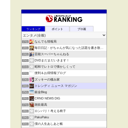
ランキング
ポイント
ブロ画
なんでも情報局
17位
毎日日記 - がちゃんが気になった話題を書き散らす
18位
芸能スーパーちゃんねる
19位
DVDまだまだいきます！
20位
昭和でレトロで懐かしくって
21位
便利＆お得情報ブログ
22位
ズッキーの棲み家
23位
トレンディ ニュース マガジン
24位
銀金Blog
25位
CRND NEWS DIG
26位
雑炊最高
27位
ロンパリ！考える椅子
28位
PakuPaku
29位
僕の人生あしあと帳
30位