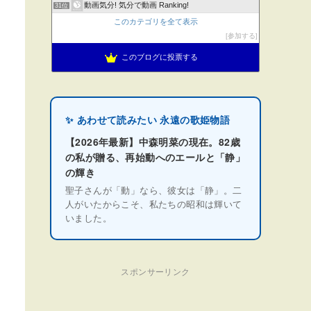
動画気分! 気分で動画 Ranking!
31位
このカテゴリを全て表示
参加する
このブログに投票する
✨ あわせて読みたい 永遠の歌姫物語
【2026年最新】中森明菜の現在。82歳
の私が贈る、再始動へのエールと「静」
の輝き
聖子さんが「動」なら、彼女は「静」。二
人がいたからこそ、私たちの昭和は輝いて
いました。
スポンサーリンク