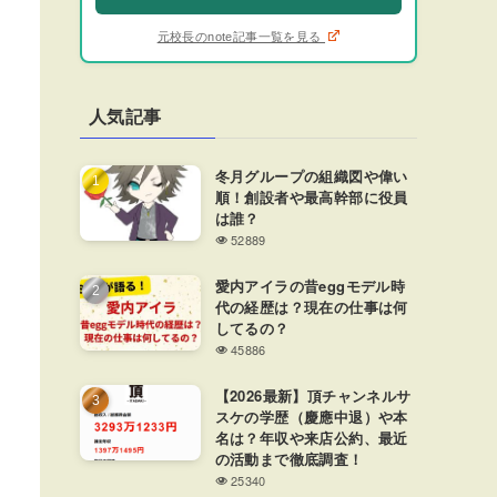
元校長のnote記事一覧を見る
人気記事
冬月グループの組織図や偉い
順！創設者や最高幹部に役員
は誰？
52889
愛内アイラの昔eggモデル時
代の経歴は？現在の仕事は何
してるの？
45886
【2026最新】頂チャンネルサ
スケの学歴（慶應中退）や本
名は？年収や来店公約、最近
の活動まで徹底調査！
25340