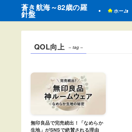
蒼き航海～82歳の羅
ホーム
針盤
QOL向上
– tag –
無印良品で完売続出！「なめらか
生地」がSNSで絶賛される理由