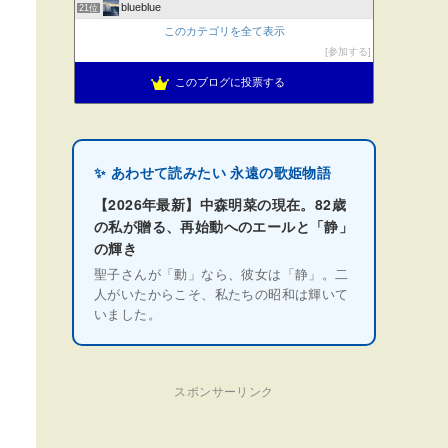
blueblue
21位
このカテゴリを全て表示
参加する
このブログに投票する
✨ あわせて読みたい 永遠の歌姫物語
【2026年最新】中森明菜の現在。82歳
の私が贈る、再始動へのエールと「静」
の輝き
聖子さんが「動」なら、彼女は「静」。二
人がいたからこそ、私たちの昭和は輝いて
いました。
スポンサーリンク