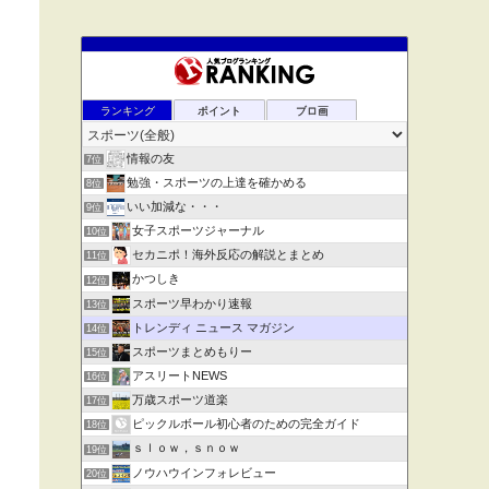
ランキング
ポイント
ブロ画
情報の友
7位
勉強・スポーツの上達を確かめる
8位
いい加減な・・・
9位
女子スポーツジャーナル
10位
セカニポ！海外反応の解説とまとめ
11位
かつしき
12位
スポーツ早わかり速報
13位
トレンディ ニュース マガジン
14位
スポーツまとめもりー
15位
アスリートNEWS
16位
万歳スポーツ道楽
17位
ピックルボール初心者のための完全ガイド
18位
ｓｌｏｗ，ｓｎｏｗ
19位
ノウハウインフォレビュー
20位