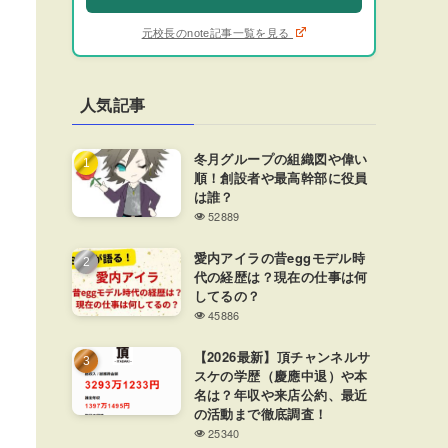
元校長のnote記事一覧を見る
人気記事
冬月グループの組織図や偉い
順！創設者や最高幹部に役員
は誰？
52889
愛内アイラの昔eggモデル時
代の経歴は？現在の仕事は何
してるの？
45886
【2026最新】頂チャンネルサ
スケの学歴（慶應中退）や本
名は？年収や来店公約、最近
の活動まで徹底調査！
25340