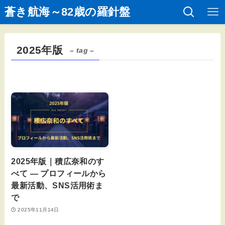
蒼き航海～82歳の羅針盤
2025年版
– tag –
2025年版｜積広奈和のす
べて — プロフィールから
最新活動、SNS活用術ま
で
2025年11月14日