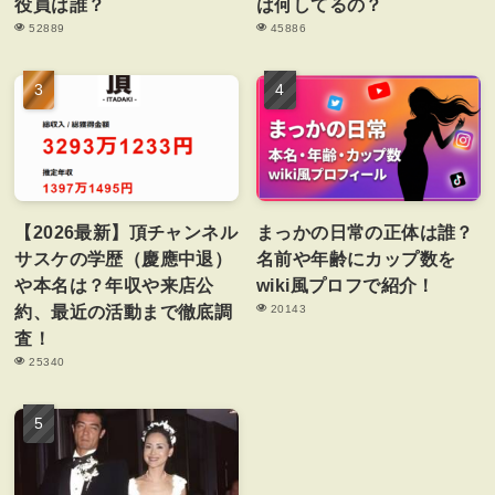
役員は誰？
は何してるの？
52889
45886
【2026最新】頂チャンネル
まっかの日常の正体は誰？
サスケの学歴（慶應中退）
名前や年齢にカップ数を
や本名は？年収や来店公
wiki風プロフで紹介！
約、最近の活動まで徹底調
20143
査！
25340