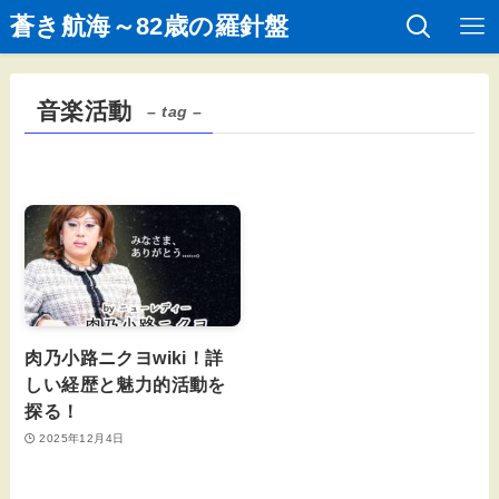
蒼き航海～82歳の羅針盤
音楽活動
– tag –
肉乃小路ニクヨwiki！詳
しい経歴と魅力的活動を
探る！
2025年12月4日