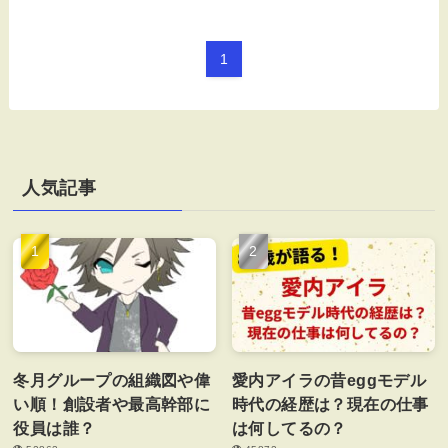
1
人気記事
冬月グループの組織図や偉
愛内アイラの昔eggモデル
い順！創設者や最高幹部に
時代の経歴は？現在の仕事
役員は誰？
は何してるの？