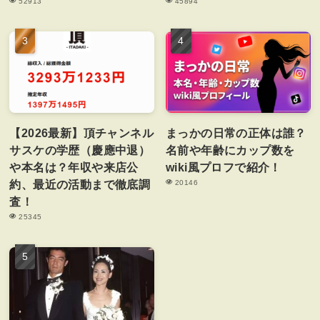
52913
45894
【2026最新】頂チャンネル
まっかの日常の正体は誰？
サスケの学歴（慶應中退）
名前や年齢にカップ数を
や本名は？年収や来店公
wiki風プロフで紹介！
約、最近の活動まで徹底調
20146
査！
25345