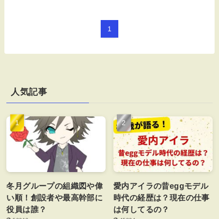
1
人気記事
冬月グループの組織図や偉
愛内アイラの昔eggモデル
い順！創設者や最高幹部に
時代の経歴は？現在の仕事
役員は誰？
は何してるの？