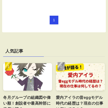
1
人気記事
冬月グループの組織図や偉
愛内アイラの昔eggモデル
い順！創設者や最高幹部に
時代の経歴は？現在の仕事