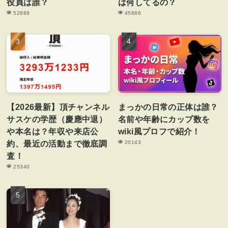
役員は誰？
は何してるの？
52889
45886
【2026最新】頂チャンネル
まっかの日常の正体は誰？
サスケの学歴（慶應中退）
名前や年齢にカップ数を
や本名は？年収や来店公
wiki風プロフで紹介！
約、最近の活動まで徹底調
20143
査！
25340