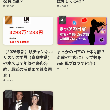
役員は誰？
は何してるの？
52863
45872
【2026最新】頂チャンネル
まっかの日常の正体は誰？
サスケの学歴（慶應中退）
名前や年齢にカップ数を
や本名は？年収や来店公
wiki風プロフで紹介！
約、最近の活動まで徹底調
20136
査！
25320