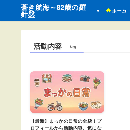
蒼き航海～82歳の羅
ホーム
針盤
活動内容
– tag –
【最新】まっかの日常の全貌！プ
ロフィールから活動内容、気にな