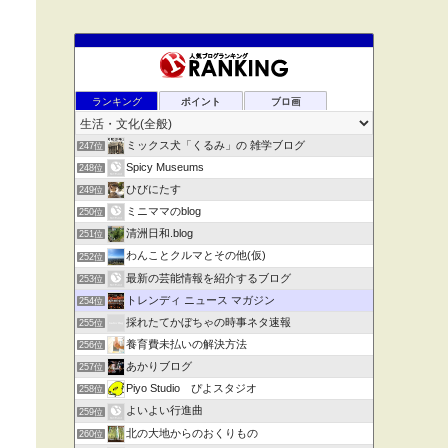
ランキング
ポイント
ブロ画
ミックス犬「くるみ」の 雑学ブログ
247位
Spicy Museums
248位
ひびにたす
249位
ミニママのblog
250位
清洲日和.blog
251位
わんことクルマとその他(仮)
252位
最新の芸能情報を紹介するブログ
253位
トレンディ ニュース マガジン
254位
採れたてかぼちゃの時事ネタ速報
255位
養育費未払いの解決方法
256位
あかりブログ
257位
Piyo Studio ぴよスタジオ
258位
よいよい行進曲
259位
北の大地からのおくりもの
260位