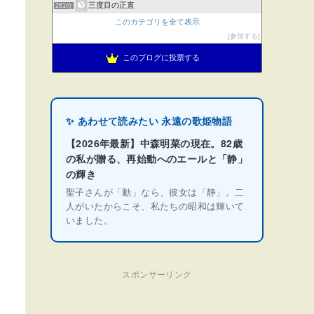
三度目の正直
261位
このカテゴリを全て表示
参加する
このブログに投票する
✨ あわせて読みたい 永遠の歌姫物語
【2026年最新】中森明菜の現在。82歳
の私が贈る、再始動へのエールと「静」
の輝き
聖子さんが「動」なら、彼女は「静」。二
人がいたからこそ、私たちの昭和は輝いて
いました。
スポンサーリンク