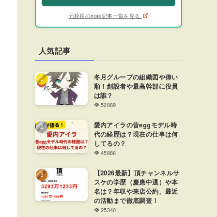
元校長のnote記事一覧を見る
人気記事
冬月グループの組織図や偉い
順！創設者や最高幹部に役員
は誰？
52889
愛内アイラの昔eggモデル時
代の経歴は？現在の仕事は何
してるの？
45886
【2026最新】頂チャンネルサ
スケの学歴（慶應中退）や本
名は？年収や来店公約、最近
の活動まで徹底調査！
25340