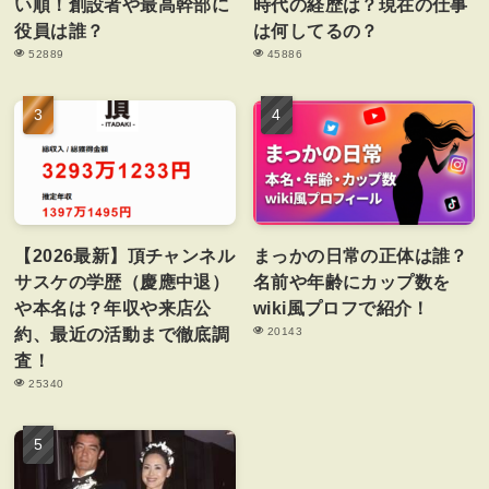
い順！創設者や最高幹部に
時代の経歴は？現在の仕事
役員は誰？
は何してるの？
52889
45886
【2026最新】頂チャンネル
まっかの日常の正体は誰？
サスケの学歴（慶應中退）
名前や年齢にカップ数を
や本名は？年収や来店公
wiki風プロフで紹介！
約、最近の活動まで徹底調
20143
査！
25340