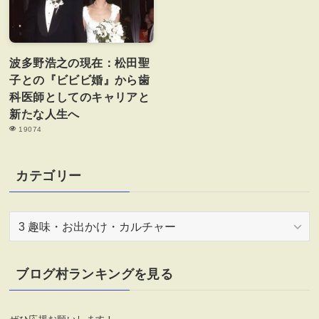
波多野浩之の現在：松田聖
子との『ビビビ婚』から歯
科医師としてのキャリアと
新たな人生へ
19074
カテゴリー
カ
テ
ゴ
リ
ブログ村ランキングを見る
ー