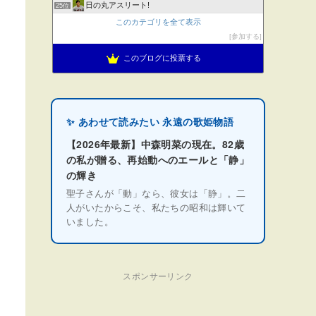
日の丸アスリート!
25位
このカテゴリを全て表示
参加する
このブログに投票する
✨ あわせて読みたい 永遠の歌姫物語
【2026年最新】中森明菜の現在。82歳
の私が贈る、再始動へのエールと「静」
の輝き
聖子さんが「動」なら、彼女は「静」。二
人がいたからこそ、私たちの昭和は輝いて
いました。
スポンサーリンク