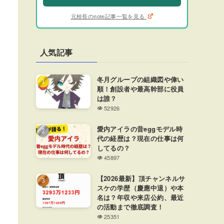
元校長のnote記事一覧を見る
人気記事
冬月グループの組織図や偉い
順！創設者や最高幹部に役員
は誰？
52926
愛内アイラの昔eggモデル時
代の経歴は？現在の仕事は何
してるの？
45897
【2026最新】頂チャンネルサ
スケの学歴（慶應中退）や本
名は？年収や来店公約、最近
の活動まで徹底調査！
25351