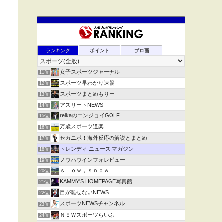
ランキング
ポイント
ブロ画
女子スポーツジャーナル
11位
スポーツ早わかり速報
12位
スポーツまとめもりー
13位
アスリートNEWS
14位
reikaのエンジョイGOLF
15位
万歳スポーツ道楽
16位
セカニポ！海外反応の解説とまとめ
17位
トレンディ ニュース マガジン
18位
ノウハウインフォレビュー
19位
ｓｌｏｗ，ｓｎｏｗ
20位
KAMMY'S HOMEPAGE写真館
21位
目が離せないNEWS
22位
スポーツNEWSチャンネル
23位
ＮＥＷスポーツらいふ
24位