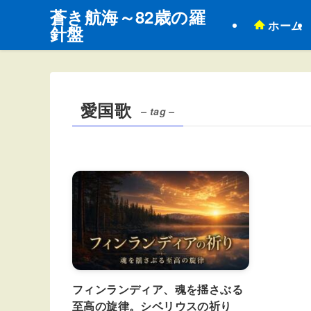
蒼き航海～82歳の羅
ホーム
針盤
愛国歌
– tag –
フィンランディア、魂を揺さぶる
至高の旋律。シベリウスの祈り